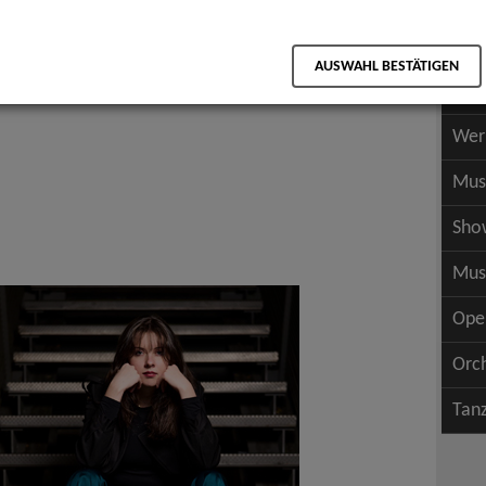
Scha
als PDF speichern
Scha
AUSWAHL BESTÄTIGEN
Wer
Wer
Mus
Sho
Mus
Ope
Orc
Tan