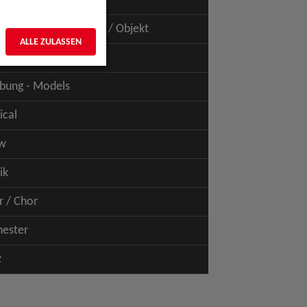
uspiel - Film / TV
uspiel - Figur / Puppe / Objekt
ALLE ZULASSEN
bung - Talents
bung - Models
ical
w
ik
r / Chor
hester
z