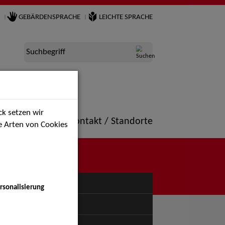
GEBÄRDENSPRACHE
LEICHTE SPRACHE
Suchbegriff
k setzen wir
ne
Portfolio
Kontakt / Standorte
ie Arten von Cookies
NÜ
rsonalisierung
uspiel - Bühne