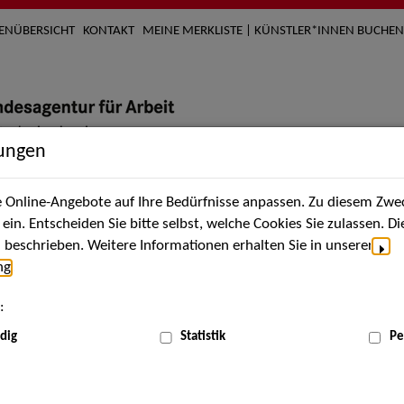
TENÜBERSICHT
KONTAKT
MEINE MERKLISTE | KÜNSTLER*INNEN BUCHEN
lungen
Online-Angebote auf Ihre Bedürfnisse anpassen. Zu diesem Zwec
nach Künstler*innen
Über uns
Aktuelles
Termi
in. Entscheiden Sie bitte selbst, welche Cookies Sie zulassen. D
beschrieben. Weitere Informationen erhalten Sie in unserer
ng
.
nnen
:
ME
dig
Statistik
Pe
Scha