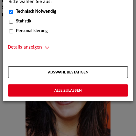
Körpergröße:
165 cm
Bitte wählen Sie aus:
Sprachen:
Englisch, Französisch, andere
Technisch Notwendig
Dialekte:
Schwäbisch
Statistik
Personalisierung
Details anzeigen
AUSWAHL BESTÄTIGEN
ALLE ZULASSEN