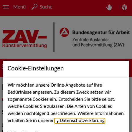
Menü
Suche
Suche nach Künstler*innen
Cookie-Einstellungen
Wir möchten unsere Online-Angebote auf Ihre
Isis Simone Schabana
Bedürfnisse anpassen. Zu diesem Zweck setzen wir
sogenannte Cookies ein. Entscheiden Sie bitte selbst,
in
Meine Merkliste
legen
als PDF speichern
welche Cookies Sie zulassen. Die Arten von Cookies
Schauspiel:
Film und TV
werden nachfolgend beschrieben. Weitere Informationen
erhalten Sie in unserer
Datenschutzerklärung
.
Jahrgang:
1974