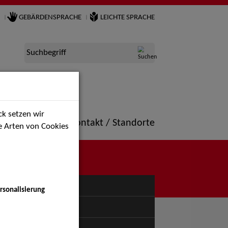
GEBÄRDENSPRACHE
LEICHTE SPRACHE
Suchbegriff
k setzen wir
ne
Portfolio
Kontakt / Standorte
ie Arten von Cookies
NÜ
rsonalisierung
uspiel - Bühne