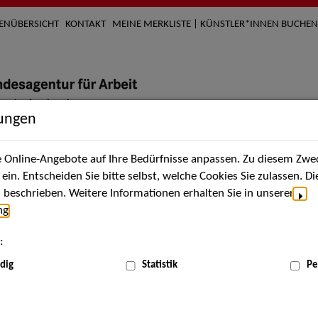
TENÜBERSICHT
KONTAKT
MEINE MERKLISTE | KÜNSTLER*INNEN BUCHEN
lungen
Online-Angebote auf Ihre Bedürfnisse anpassen. Zu diesem Zwec
nach Künstler*innen
Über uns
Aktuelles
Termi
in. Entscheiden Sie bitte selbst, welche Cookies Sie zulassen. D
beschrieben. Weitere Informationen erhalten Sie in unserer
ng
.
nnen
:
ME
dig
Statistik
Pe
Scha