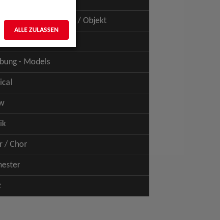
uspiel - Film / TV
uspiel - Figur / Puppe / Objekt
ALLE ZULASSEN
bung - Talents
bung - Models
ical
w
ik
r / Chor
hester
z