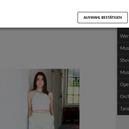
Scha
als PDF speichern
Scha
AUSWAHL BESTÄTIGEN
Wer
Wer
Mus
Sho
Mus
Ope
Orc
Tan