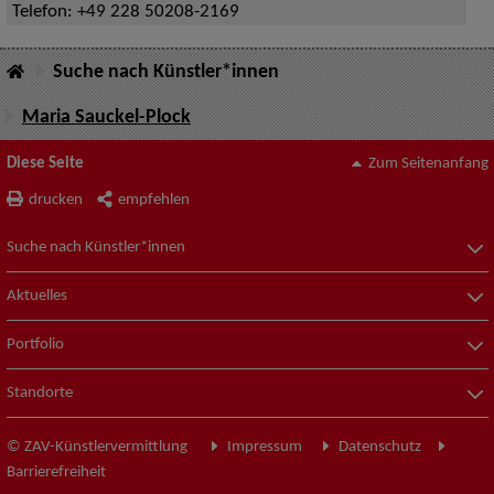
Telefon:
+49 228 50208-2169
Suche nach Künstler*innen
Maria Sauckel-Plock
Diese Seite
Zum Seitenanfang
drucken
empfehlen
Suche nach Künstler*innen
Aktuelles
Portfolio
Standorte
© ZAV-Künstlervermittlung
Impressum
Datenschutz
Barrierefreiheit