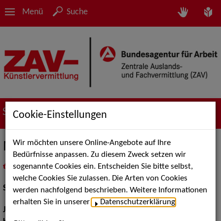
Menü
Suche
Suche nach Künstler*innen
Cookie-Einstellungen
Wir möchten unsere Online-Angebote auf Ihre
Maria Sauckel-Plock
Bedürfnisse anpassen. Zu diesem Zweck setzen wir
sogenannte Cookies ein. Entscheiden Sie bitte selbst,
in
Meine Merkliste
legen
als PDF speichern
welche Cookies Sie zulassen. Die Arten von Cookies
Schauspiel:
Film und TV
werden nachfolgend beschrieben. Weitere Informationen
erhalten Sie in unserer
Datenschutzerklärung
.
Jahrgang:
1992