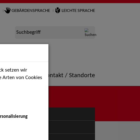
GEBÄRDENSPRACHE
LEICHTE SPRACHE
Suchbegriff
k setzen wir
ne
Portfolio
Kontakt / Standorte
ie Arten von Cookies
NÜ
rsonalisierung
uspiel - Bühne