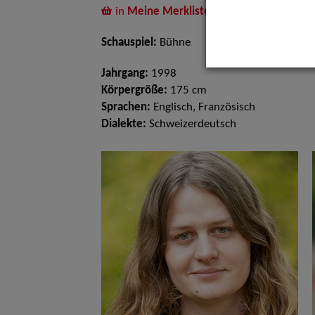
in
Meine Merkliste
legen
Schauspiel:
Bühne
Jahrgang:
1998
Körpergröße:
175 cm
Sprachen:
Englisch, Französisch
Dialekte:
Schweizerdeutsch