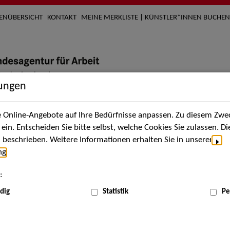
TENÜBERSICHT
KONTAKT
MEINE MERKLISTE | KÜNSTLER*INNEN BUCHEN
lungen
Online-Angebote auf Ihre Bedürfnisse anpassen. Zu diesem Zwec
nach Künstler*innen
Über uns
Aktuelles
Termi
in. Entscheiden Sie bitte selbst, welche Cookies Sie zulassen. D
beschrieben. Weitere Informationen erhalten Sie in unserer
ng
.
nnen
:
ME
dig
Statistik
Pe
Scha
h