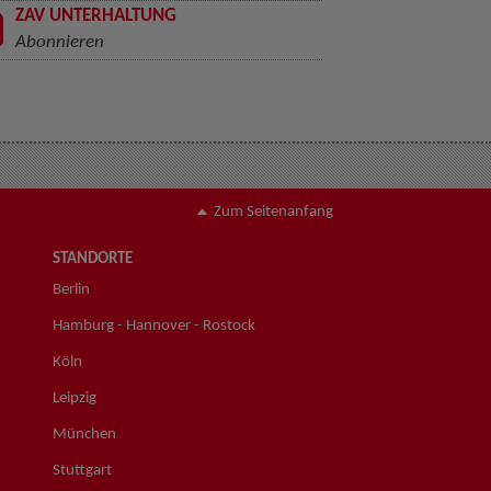
ZAV UNTERHALTUNG
Abonnieren
Zum Seitenanfang
STANDORTE
Berlin
Hamburg - Hannover - Rostock
Köln
Leipzig
München
Stuttgart