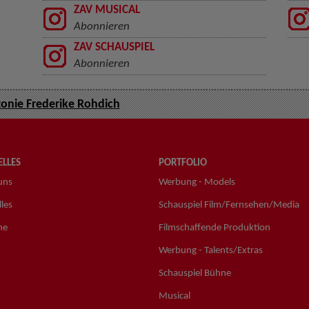
ZAV MUSICAL
Abonnieren
ZAV SCHAUSPIEL
Abonnieren
onie Frederike Rohdich
LLES
PORTFOLIO
uns
Werbung - Models
les
Schauspiel Film/Fernsehen/Media
ne
Filmschaffende Produktion
Werbung - Talents/Extras
Schauspiel Bühne
Musical