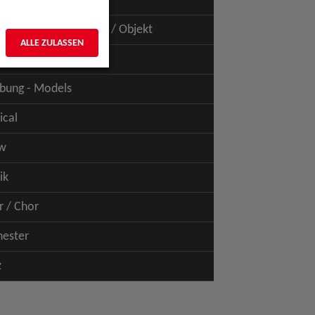
uspiel - Film / TV
uspiel - Figur / Puppe / Objekt
ALLE ZULASSEN
bung - Talents
bung - Models
ical
w
ik
r / Chor
hester
z