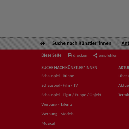
Suche nach Künstler*innen
Ant
Diese Seite
drucken
empfehlen
SUCHE NACH KÜNSTLER*INNEN
AKTUE
Schauspiel - Bühne
Über 
Schauspiel - Film / TV
Aktuel
Schauspiel - Figur / Puppe / Objekt
Termi
Werbung - Talents
Werbung - Models
Musical