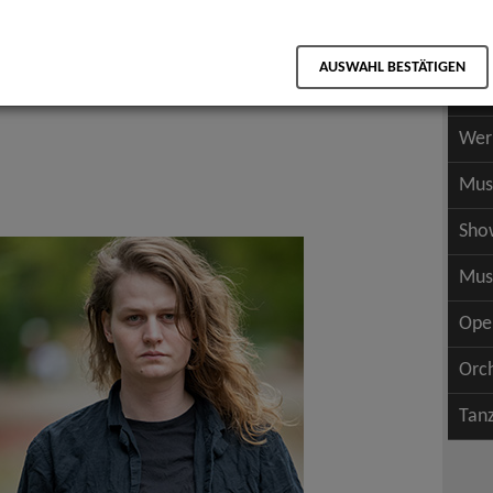
Scha
als PDF speichern
Scha
AUSWAHL BESTÄTIGEN
Wer
Wer
Mus
Sho
Mus
Ope
Orc
Tan