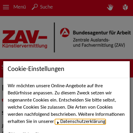
Menü
Suche
Suche nach Künstler*innen
Cookie-Einstellungen
Wir möchten unsere Online-Angebote auf Ihre
Meike Rötzer
Bedürfnisse anpassen. Zu diesem Zweck setzen wir
sogenannte Cookies ein. Entscheiden Sie bitte selbst,
in
Meine Merkliste
legen
als PDF speichern
welche Cookies Sie zulassen. Die Arten von Cookies
Schauspiel:
Film und TV
werden nachfolgend beschrieben. Weitere Informationen
erhalten Sie in unserer
Datenschutzerklärung
.
Jahrgang:
1971