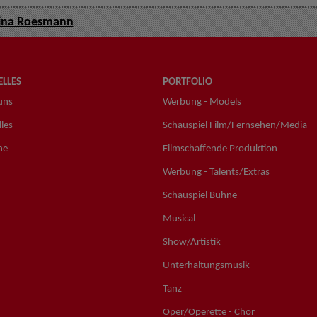
ina Roesmann
LLES
PORTFOLIO
uns
Werbung - Models
les
Schauspiel Film/Fernsehen/Media
ne
Filmschaffende Produktion
Werbung - Talents/Extras
Schauspiel Bühne
Musical
Show/Artistik
Unterhaltungsmusik
Tanz
Oper/Operette - Chor