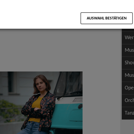
Scha
als PDF speichern
Scha
AUSWAHL BESTÄTIGEN
Wer
Wer
Mus
Sho
Mus
Ope
Orc
Tan