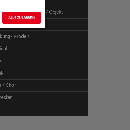
uspiel - Film / TV
uspiel - Figur / Puppe / Objekt
ALLE ZULASSEN
bung - Talents
bung - Models
ical
w
ik
r / Chor
hester
z