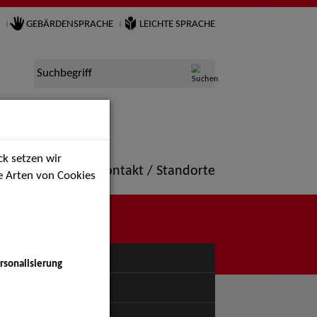
GEBÄRDENSPRACHE
LEICHTE SPRACHE
Suchbegriff
k setzen wir
ne
Portfolio
Kontakt / Standorte
ie Arten von Cookies
NÜ
rsonalisierung
uspiel - Bühne