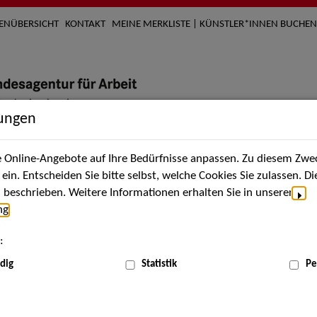
TENÜBERSICHT
KONTAKT
MEINE MERKLISTE | KÜNSTLER*INNEN BUCHEN
lungen
Online-Angebote auf Ihre Bedürfnisse anpassen. Zu diesem Zwec
nach Künstler*innen
Über uns
Aktuelles
Termi
in. Entscheiden Sie bitte selbst, welche Cookies Sie zulassen. D
beschrieben. Weitere Informationen erhalten Sie in unserer
ng
.
nnen
:
ME
dig
Statistik
Pe
Scha