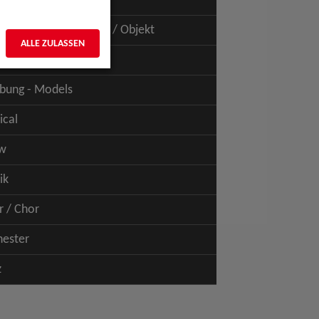
uspiel - Film / TV
uspiel - Figur / Puppe / Objekt
ALLE ZULASSEN
bung - Talents
bung - Models
ical
w
ik
r / Chor
hester
z