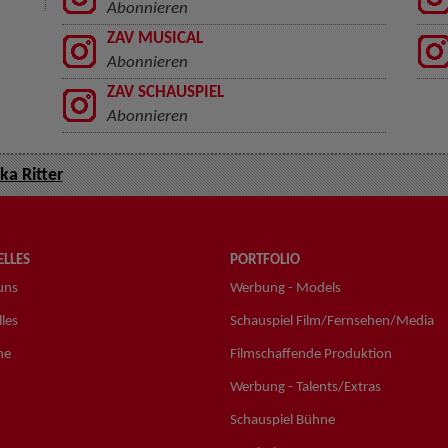
Abonnieren
ZAV MUSICAL
Abonnieren
ZAV SCHAUSPIEL
Abonnieren
ka Ritter
LLES
PORTFOLIO
uns
Werbung - Models
les
Schauspiel Film/Fernsehen/Media
ne
Filmschaffende Produktion
Werbung - Talents/Extras
Schauspiel Bühne