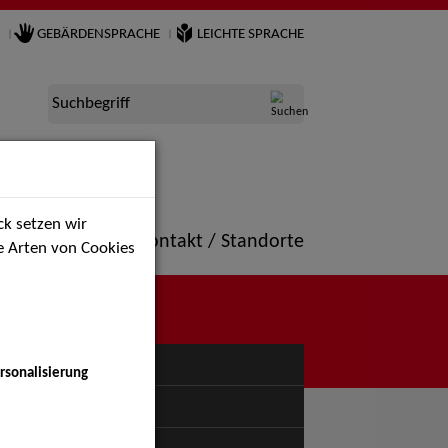
GEBÄRDENSPRACHE
LEICHTE SPRACHE
Suchbegriff
k setzen wir
ne
Portfolio
Kontakt / Standorte
ie Arten von Cookies
NÜ
rsonalisierung
uspiel - Bühne