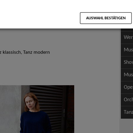
Scha
als PDF speichern
Scha
AUSWAHL BESTÄTIGEN
Wer
Wer
Mus
z klassisch, Tanz modern
Sho
Mus
Ope
Orc
Tan