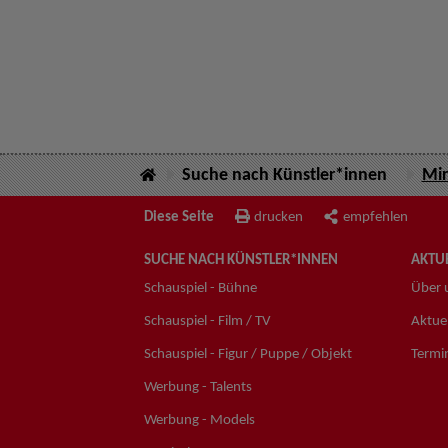
Suche nach Künstler*innen
Mir
Diese Seite
drucken
empfehlen
SUCHE NACH KÜNSTLER*INNEN
AKTUE
Schauspiel - Bühne
Über 
Schauspiel - Film / TV
Aktuel
Schauspiel - Figur / Puppe / Objekt
Termi
Werbung - Talents
Werbung - Models