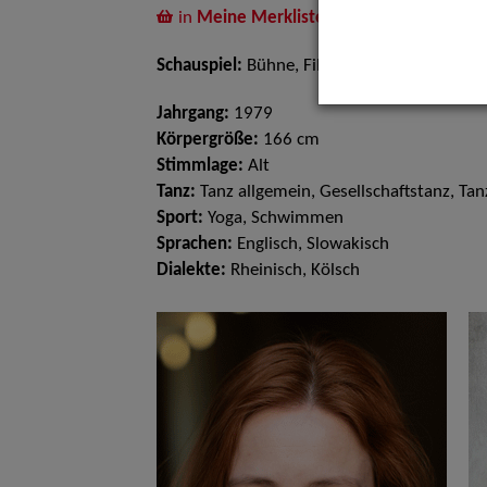
in
Meine Merkliste
legen
Schauspiel:
Bühne, Film und TV
Jahrgang:
1979
Körpergröße:
166 cm
Stimmlage:
Alt
Tanz:
Tanz allgemein, Gesellschaftstanz, Tan
Sport:
Yoga, Schwimmen
Sprachen:
Englisch, Slowakisch
Dialekte:
Rheinisch, Kölsch