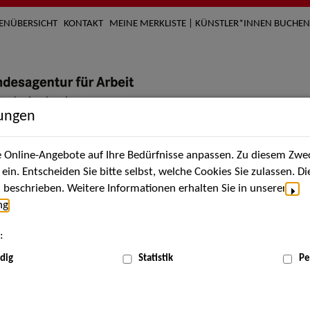
TENÜBERSICHT
KONTAKT
MEINE MERKLISTE | KÜNSTLER*INNEN BUCHEN
lungen
Online-Angebote auf Ihre Bedürfnisse anpassen. Zu diesem Zwec
nach Künstler*innen
Über uns
Aktuelles
Termi
in. Entscheiden Sie bitte selbst, welche Cookies Sie zulassen. D
beschrieben. Weitere Informationen erhalten Sie in unserer
ng
.
nnen
:
ME
dig
Statistik
Pe
Scha