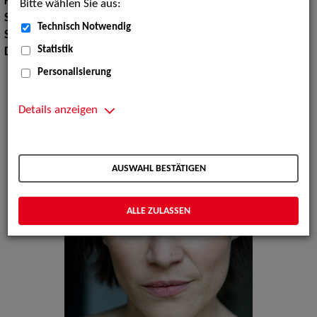
Körpergröße:
165 cm
Bitte wählen Sie aus:
Sport:
Yoga
Technisch Notwendig
Sprachen:
Englisch, Niederländisch
Statistik
Dialekte:
Hessisch
Personalisierung
Details anzeigen
AUSWAHL BESTÄTIGEN
ALLE ZULASSEN