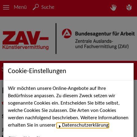
Menü
Suche
Suche nach Künstler*innen
Cookie-Einstellungen
Wir möchten unsere Online-Angebote auf Ihre
Irina Ries
Bedürfnisse anpassen. Zu diesem Zweck setzen wir
sogenannte Cookies ein. Entscheiden Sie bitte selbst,
in
Meine Merkliste
legen
als PDF speichern
welche Cookies Sie zulassen. Die Arten von Cookies
Schauspiel:
Film und TV, Bühne
werden nachfolgend beschrieben. Weitere Informationen
erhalten Sie in unserer
Datenschutzerklärung
.
Jahrgang:
1982