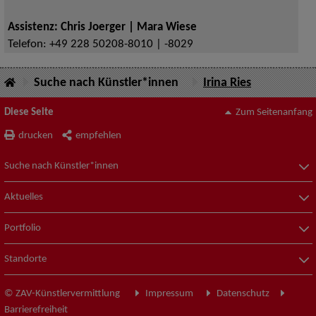
Assistenz: Chris Joerger | Mara Wiese
Telefon:
+49 228 50208-8010 | -8029
Suche nach Künstler*innen
Irina Ries
Diese Seite
Zum Seitenanfang
drucken
empfehlen
Suche nach Künstler*innen
Aktuelles
Portfolio
Standorte
© ZAV-Künstlervermittlung
Impressum
Datenschutz
Barrierefreiheit