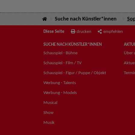
Suche nach Künstler*innen
Sop
Diese Seite
drucken
empfehlen
SUCHE NACH KÜNSTLER*INNEN
AKTUE
Schauspiel - Bühne
Über 
Schauspiel - Film / TV
Aktuel
Schauspiel - Figur / Puppe / Objekt
Termi
Werbung - Talents
Werbung - Models
Musical
Show
Musik