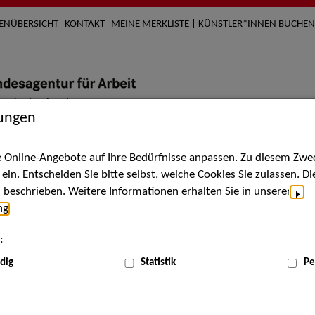
TENÜBERSICHT
KONTAKT
MEINE MERKLISTE | KÜNSTLER*INNEN BUCHEN
lungen
Online-Angebote auf Ihre Bedürfnisse anpassen. Zu diesem Zwec
nach Künstler*innen
Über uns
Aktuelles
Termi
in. Entscheiden Sie bitte selbst, welche Cookies Sie zulassen. D
beschrieben. Weitere Informationen erhalten Sie in unserer
ng
.
nnen
:
ME
dig
Statistik
Pe
Scha