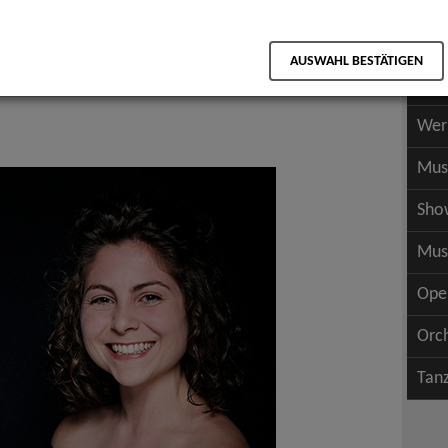
Scha
als PDF speichern
Scha
AUSWAHL BESTÄTIGEN
Wer
Wer
Mus
Sho
Mus
Ope
Orc
Tan