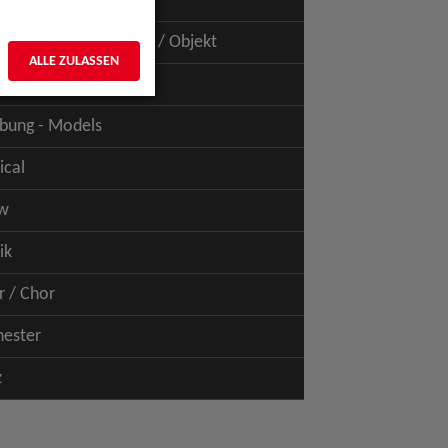
uspiel - Film / TV
uspiel - Figur / Puppe / Objekt
ALLE ZULASSEN
bung - Talents
bung - Models
ical
w
ik
r / Chor
hester
z