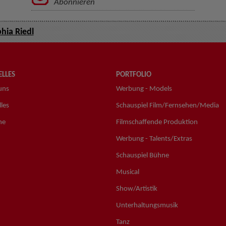
Abonnieren
hia Riedl
LLES
PORTFOLIO
uns
Werbung - Models
les
Schauspiel Film/Fernsehen/Media
ne
Filmschaffende Produktion
Werbung - Talents/Extras
Schauspiel Bühne
Musical
Show/Artistik
Unterhaltungsmusik
Tanz