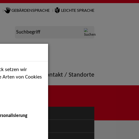
GEBÄRDENSPRACHE
LEICHTE SPRACHE
Suchbegriff
k setzen wir
ne
Portfolio
Kontakt / Standorte
ie Arten von Cookies
NÜ
rsonalisierung
uspiel - Bühne