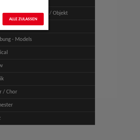
uspiel - Film / TV
uspiel - Figur / Puppe / Objekt
ALLE ZULASSEN
bung - Talents
bung - Models
ical
w
ik
r / Chor
hester
z