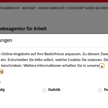
TENÜBERSICHT
KONTAKT
MEINE MERKLISTE | KÜNSTLER*INNEN BUCHEN
lungen
Online-Angebote auf Ihre Bedürfnisse anpassen. Zu diesem Zwec
nach Künstler*innen
Über uns
Aktuelles
Termi
in. Entscheiden Sie bitte selbst, welche Cookies Sie zulassen. D
beschrieben. Weitere Informationen erhalten Sie in unserer
ng
.
nnen
:
ME
dig
Statistik
Pe
Scha