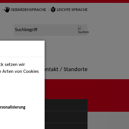
GEBÄRDENSPRACHE
LEICHTE SPRACHE
Suchbegriff
k setzen wir
ne
Portfolio
Kontakt / Standorte
ie Arten von Cookies
NÜ
rsonalisierung
uspiel - Bühne