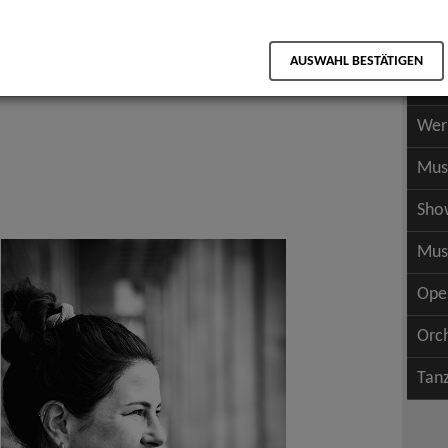
Scha
als PDF speichern
Scha
AUSWAHL BESTÄTIGEN
Wer
Wer
Mus
Sho
Mus
Ope
Orc
Tan