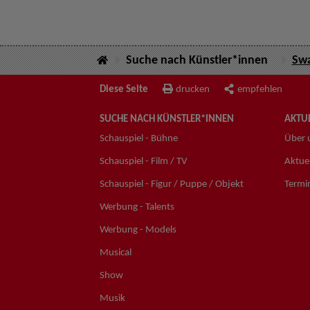
Suche nach Künstler*innen
Swa
Diese Seite
drucken
empfehlen
SUCHE NACH KÜNSTLER*INNEN
AKTUE
Schauspiel - Bühne
Über 
Schauspiel - Film / TV
Aktuel
Schauspiel - Figur / Puppe / Objekt
Termi
Werbung - Talents
Werbung - Models
Musical
Show
Musik