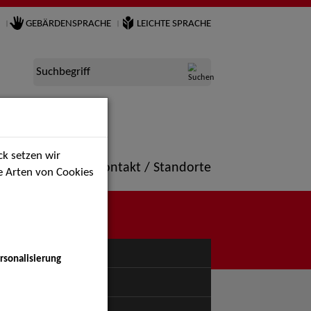
GEBÄRDENSPRACHE
LEICHTE SPRACHE
Suchbegriff
k setzen wir
ne
Portfolio
Kontakt / Standorte
ie Arten von Cookies
NÜ
rsonalisierung
uspiel - Bühne