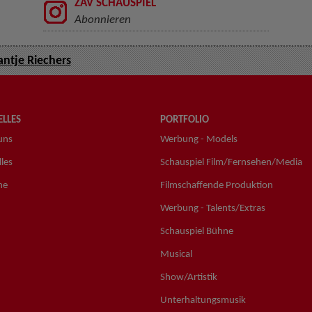
ZAV SCHAUSPIEL
Abonnieren
ntje Riechers
LLES
PORTFOLIO
uns
Werbung - Models
les
Schauspiel Film/Fernsehen/Media
ne
Filmschaffende Produktion
Werbung - Talents/Extras
Schauspiel Bühne
Musical
Show/Artistik
Unterhaltungsmusik