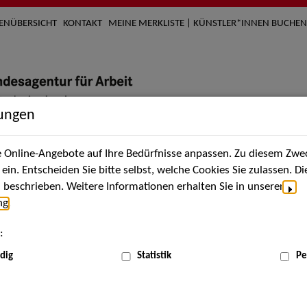
TENÜBERSICHT
KONTAKT
MEINE MERKLISTE | KÜNSTLER*INNEN BUCHEN
lungen
Online-Angebote auf Ihre Bedürfnisse anpassen. Zu diesem Zwec
nach Künstler*innen
Über uns
Aktuelles
Termi
in. Entscheiden Sie bitte selbst, welche Cookies Sie zulassen. D
beschrieben. Weitere Informationen erhalten Sie in unserer
ng
.
nnen
:
ME
dig
Statistik
Pe
Scha