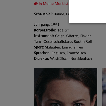
in
Meine Merkliste
legen
Schauspiel:
Bühne, Film und TV
Jahrgang:
1991
Körpergröße:
161 cm
Instrument:
Geige, Gitarre, Klavier
Tanz:
Gesellschaftstanz, Rock'n'Roll
Sport:
Skilaufen, Einradfahren
Sprachen:
Englisch, Französisch
Dialekte:
Westfälisch, Norddeutsch