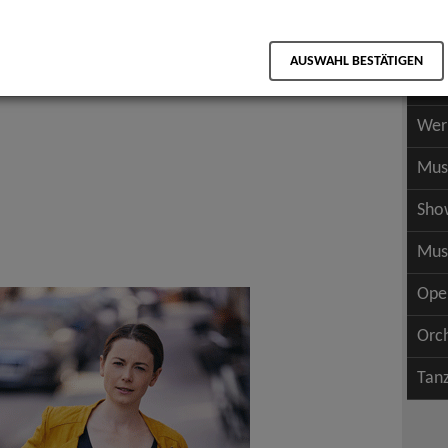
Scha
als PDF speichern
Scha
AUSWAHL BESTÄTIGEN
Wer
Wer
Mus
Sho
Mus
Ope
Orc
Tan