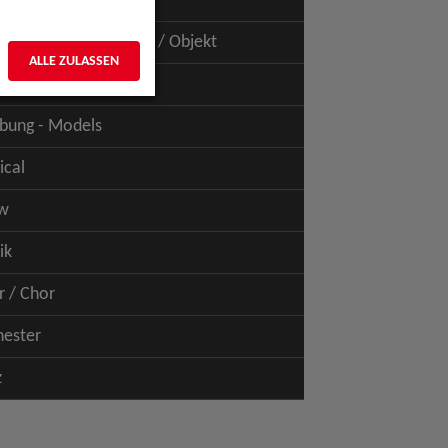
uspiel - Film / TV
uspiel - Figur / Puppe / Objekt
ALLE ZULASSEN
bung - Talents
bung - Models
ical
w
ik
r / Chor
hester
z