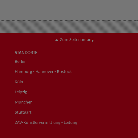
Zum Seitenanfang
STANDORTE
Berlin
Hamburg - Hannover - Rostock
Köln
Leipzig
München
Stuttgart
ZAV-Künstlervermittlung - Leitung