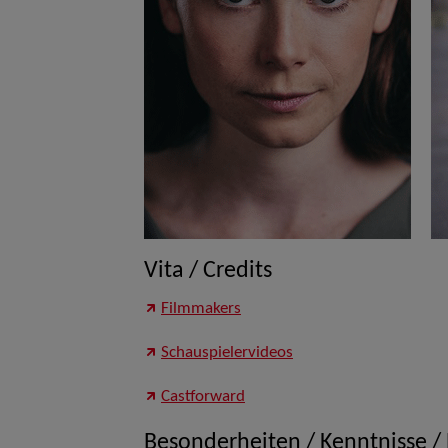
Vita / Credits
Filmmakers
Schauspielervideos
Castforward
Besonderheiten / Kenntnisse /