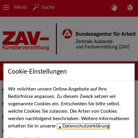
Menü
Suche
Suche nach Künstler*innen
Cookie-Einstellungen
Wir möchten unsere Online-Angebote auf Ihre
Sylvia Rentmeister
Bedürfnisse anpassen. Zu diesem Zweck setzen wir
sogenannte Cookies ein. Entscheiden Sie bitte selbst,
in
Meine Merkliste
legen
als PDF speichern
welche Cookies Sie zulassen. Die Arten von Cookies
Schauspiel:
Bühne
werden nachfolgend beschrieben. Weitere Informationen
erhalten Sie in unserer
Datenschutzerklärung
.
Jahrgang:
1962