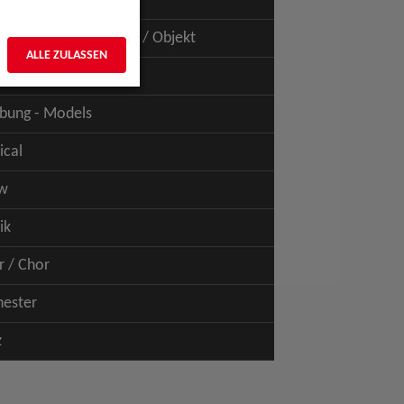
uspiel - Film / TV
uspiel - Figur / Puppe / Objekt
ALLE ZULASSEN
bung - Talents
bung - Models
ical
w
ik
r / Chor
hester
z