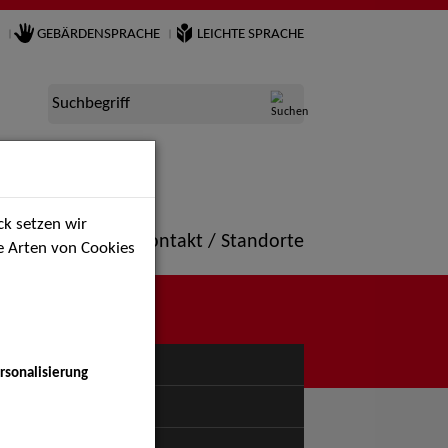
GEBÄRDENSPRACHE
LEICHTE SPRACHE
Suchbegriff
k setzen wir
ne
Portfolio
Kontakt / Standorte
ie Arten von Cookies
NÜ
rsonalisierung
uspiel - Bühne