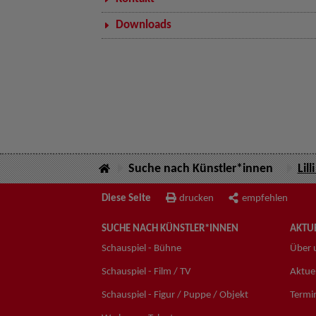
Downloads
Suche nach Künstler*innen
Lill
Diese Seite
drucken
empfehlen
SUCHE NACH KÜNSTLER*INNEN
AKTUE
Schauspiel - Bühne
Über 
Schauspiel - Film / TV
Aktuel
Schauspiel - Figur / Puppe / Objekt
Termi