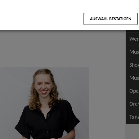
Scha
als PDF speichern
Scha
AUSWAHL BESTÄTIGEN
Wer
Wer
Mus
Sho
Mus
Ope
Orc
Tan