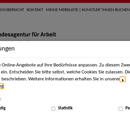
TENÜBERSICHT
KONTAKT
MEINE MERKLISTE | KÜNSTLER*INNEN BUCHEN
lungen
Online-Angebote auf Ihre Bedürfnisse anpassen. Zu diesem Zwec
nach Künstler*innen
Über uns
Aktuelles
Termi
in. Entscheiden Sie bitte selbst, welche Cookies Sie zulassen. D
beschrieben. Weitere Informationen erhalten Sie in unserer
ng
.
nnen
:
ME
dig
Statistik
Pe
Scha