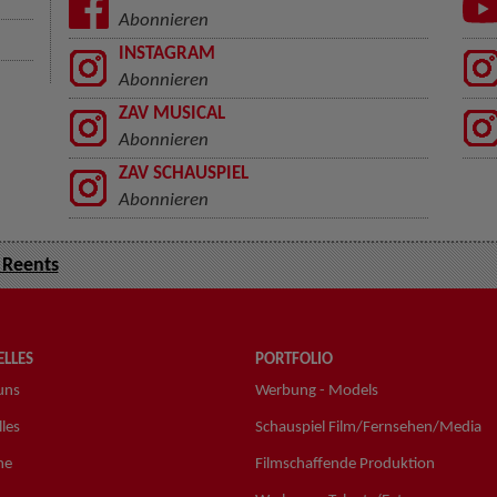
Abonnieren
INSTAGRAM
Abonnieren
ZAV MUSICAL
Abonnieren
ZAV SCHAUSPIEL
Abonnieren
i Reents
LLES
PORTFOLIO
uns
Werbung - Models
les
Schauspiel Film/Fernsehen/Media
ne
Filmschaffende Produktion