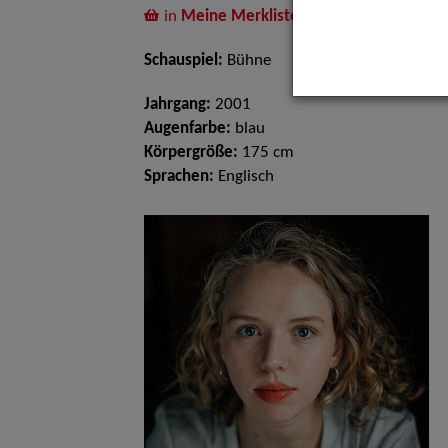
in
Meine Merkliste
legen
Schauspiel:
Bühne
Jahrgang:
2001
Augenfarbe:
blau
Körpergröße:
175 cm
Sprachen:
Englisch