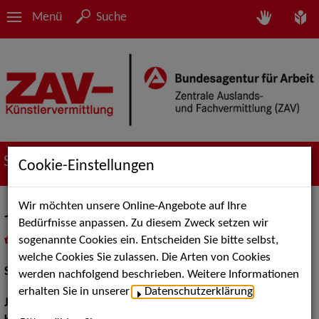
Menü
Suche
Suche nach Künstler*innen
Cookie-Einstellungen
Wir möchten unsere Online-Angebote auf Ihre
Jana Rahma
Bedürfnisse anpassen. Zu diesem Zweck setzen wir
sogenannte Cookies ein. Entscheiden Sie bitte selbst,
in
Meine Merkliste
legen
als PDF speichern
welche Cookies Sie zulassen. Die Arten von Cookies
Schauspiel:
Film und TV
werden nachfolgend beschrieben. Weitere Informationen
erhalten Sie in unserer
Datenschutzerklärung
.
Jahrgang:
1988