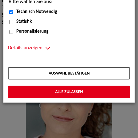
Körpergröße:
167 cm
Bitte wählen Sie aus:
Tanz:
Tanz allgemein, Tanz modern
Technisch Notwendig
Sport:
Yoga, Volleyballspielen
Statistik
Sprachen:
Englisch, Französisch
Personalisierung
Details anzeigen
AUSWAHL BESTÄTIGEN
ALLE ZULASSEN