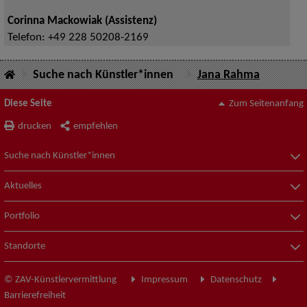
Corinna Mackowiak (Assistenz)
Telefon:
+49 228 50208-2169
Suche nach Künstler*innen
Jana Rahma
Diese Seite
Zum Seitenanfang
drucken
empfehlen
Suche nach Künstler*innen
Aktuelles
Portfolio
Standorte
© ZAV-Künstlervermittlung
Impressum
Datenschutz
Barrierefreiheit