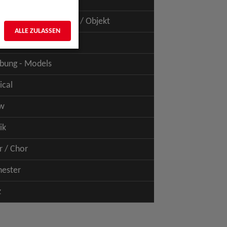
uspiel - Film / TV
uspiel - Figur / Puppe / Objekt
ALLE ZULASSEN
bung - Talents
bung - Models
ical
w
ik
r / Chor
hester
z