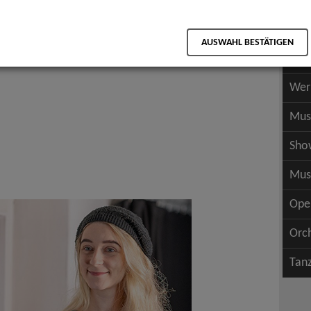
Scha
als PDF speichern
Scha
AUSWAHL BESTÄTIGEN
Wer
Wer
Mus
Sho
Mus
Ope
Orc
Tan