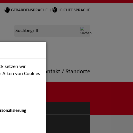
GEBÄRDENSPRACHE
LEICHTE SPRACHE
Suchbegriff
k setzen wir
ne
Portfolio
Kontakt / Standorte
ie Arten von Cookies
NÜ
rsonalisierung
uspiel - Bühne