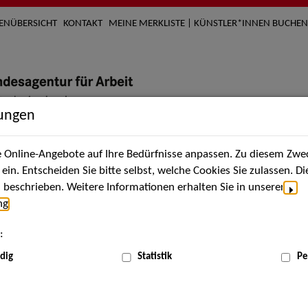
TENÜBERSICHT
KONTAKT
MEINE MERKLISTE | KÜNSTLER*INNEN BUCHEN
lungen
Online-Angebote auf Ihre Bedürfnisse anpassen. Zu diesem Zwec
nach Künstler*innen
Über uns
Aktuelles
Termi
in. Entscheiden Sie bitte selbst, welche Cookies Sie zulassen. D
beschrieben. Weitere Informationen erhalten Sie in unserer
ng
.
nnen
:
ME
dig
Statistik
Pe
Scha