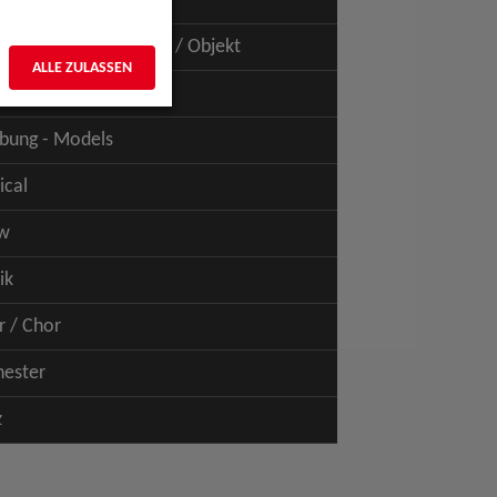
uspiel - Film / TV
uspiel - Figur / Puppe / Objekt
ALLE ZULASSEN
bung - Talents
bung - Models
ical
w
ik
r / Chor
hester
z