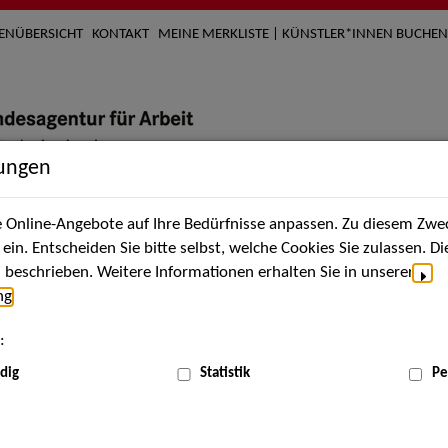
TENÜBERSICHT
KONTAKT
MEINE MERKLISTE | KÜNSTLER*INNEN BUCHEN
lungen
Online-Angebote auf Ihre Bedürfnisse anpassen. Zu diesem Zwec
nach Künstler*innen
Über uns
Aktuelles
Termi
in. Entscheiden Sie bitte selbst, welche Cookies Sie zulassen. D
beschrieben. Weitere Informationen erhalten Sie in unserer
ng
.
nnen
:
ME
dig
Statistik
Pe
Scha