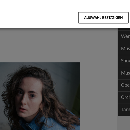
Scha
als PDF speichern
Scha
AUSWAHL BESTÄTIGEN
Wer
Wer
Mus
Sho
Mus
Ope
Orc
Tan