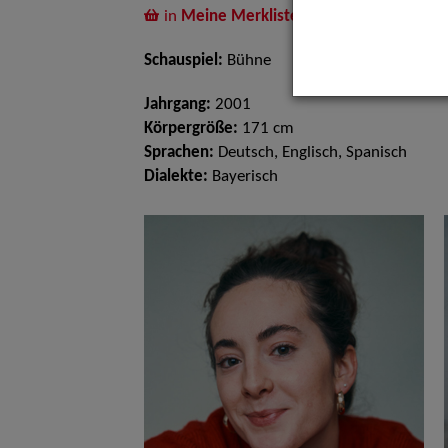
in
Meine Merkliste
legen
Schauspiel:
Bühne
Jahrgang:
2001
Körpergröße:
171 cm
Sprachen:
Deutsch, Englisch, Spanisch
Dialekte:
Bayerisch