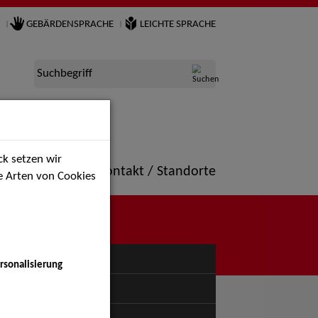
GEBÄRDENSPRACHE
LEICHTE SPRACHE
Suchbegriff
k setzen wir
ne
Portfolio
Kontakt / Standorte
ie Arten von Cookies
NÜ
rsonalisierung
uspiel - Bühne