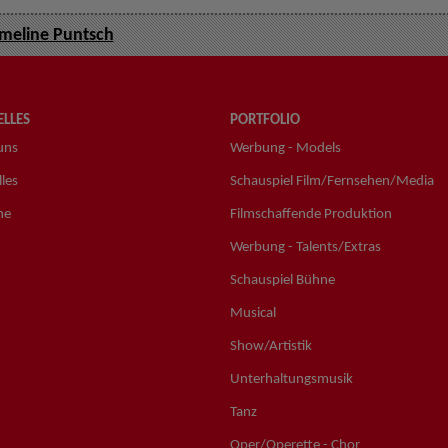
eline Puntsch
LLES
PORTFOLIO
uns
Werbung - Models
les
Schauspiel Film/Fernsehen/Media
ne
Filmschaffende Produktion
Werbung - Talents/Extras
Schauspiel Bühne
Musical
Show/Artistik
Unterhaltungsmusik
Tanz
Oper/Operette - Chor