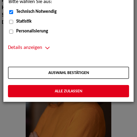
Körpergröße:
174 cm
Bitte wählen Sie aus:
Konfektionsgröße:
36 38
Technisch Notwendig
Sprachen:
Englisch, Französisch
Statistik
Dialekte:
Hamburgisch
Personalisierung
Details anzeigen
AUSWAHL BESTÄTIGEN
ALLE ZULASSEN