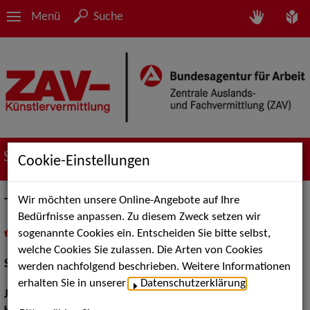
Menü
Suche
Suche nach Künstler*innen
Cookie-Einstellungen
Wir möchten unsere Online-Angebote auf Ihre
Tini Prüfert
Bedürfnisse anpassen. Zu diesem Zweck setzen wir
sogenannte Cookies ein. Entscheiden Sie bitte selbst,
in
Meine Merkliste
legen
als PDF speichern
welche Cookies Sie zulassen. Die Arten von Cookies
Schauspiel:
Film und TV, Bühne
werden nachfolgend beschrieben. Weitere Informationen
erhalten Sie in unserer
Datenschutzerklärung
.
Jahrgang:
1974