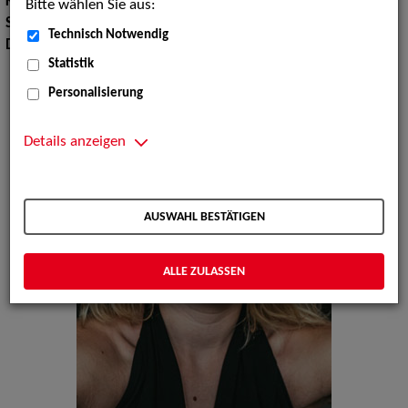
Körpergröße:
158 cm
Bitte wählen Sie aus:
Sprachen:
Englisch
Technisch Notwendig
Dialekte:
Bayerisch
Statistik
Personalisierung
Details anzeigen
AUSWAHL BESTÄTIGEN
ALLE ZULASSEN