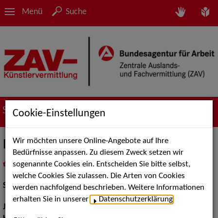
Menü
Suche
Suche nach Künstler*innen
Cookie-Einstellungen
Wir möchten unsere Online-Angebote auf Ihre
Lilian Prent
Bedürfnisse anpassen. Zu diesem Zweck setzen wir
sogenannte Cookies ein. Entscheiden Sie bitte selbst,
in
Meine Merkliste
legen
als PDF speichern
welche Cookies Sie zulassen. Die Arten von Cookies
Schauspiel:
Bühne
werden nachfolgend beschrieben. Weitere Informationen
erhalten Sie in unserer
Datenschutzerklärung
.
Jahrgang:
1996