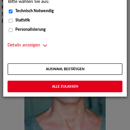
Körpergröße:
166 cm
Bitte wählen Sie aus:
Konfektionsgröße:
38
Technisch Notwendig
Sprachen:
Englisch, Italienisch
Statistik
Dialekte:
Tirolerisch
Personalisierung
Details anzeigen
AUSWAHL BESTÄTIGEN
ALLE ZULASSEN