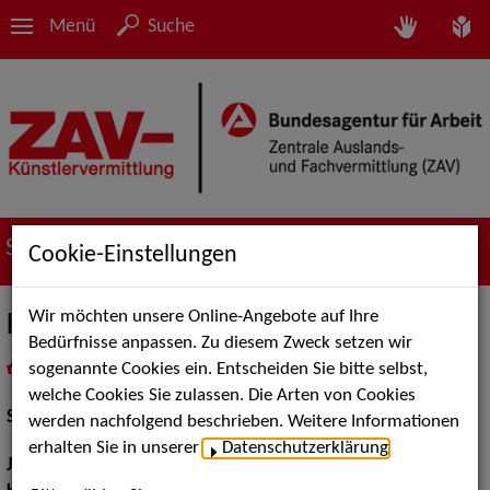
Menü
Suche
Suche nach Künstler*innen
Cookie-Einstellungen
Wir möchten unsere Online-Angebote auf Ihre
Krista Posch
Bedürfnisse anpassen. Zu diesem Zweck setzen wir
sogenannte Cookies ein. Entscheiden Sie bitte selbst,
in
Meine Merkliste
legen
als PDF speichern
welche Cookies Sie zulassen. Die Arten von Cookies
Schauspiel:
Film und TV
werden nachfolgend beschrieben. Weitere Informationen
erhalten Sie in unserer
Datenschutzerklärung
.
Jahrgang:
1948