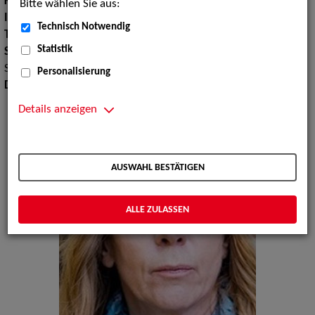
Körpergröße:
163 cm
Bitte wählen Sie aus:
Instrument:
Klavier
Technisch Notwendig
Tanz:
Gesellschaftstanz
Statistik
Sport:
Fechten, Schwimmen, Rollschuhlaufen, Eislaufen,
Skilaufen
Personalisierung
Dialekte:
Westfälisch
Details anzeigen
AUSWAHL BESTÄTIGEN
ALLE ZULASSEN