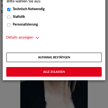
Körpergröße:
172 cm
Bitte wählen Sie aus:
Sprachen:
Englisch, Französisch, Russisch
Technisch Notwendig
Dialekte:
Berlinerisch, Sächsisch
Statistik
Personalisierung
Details anzeigen
AUSWAHL BESTÄTIGEN
ALLE ZULASSEN