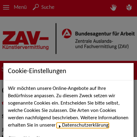
Menü
Suche
Suche nach Künstler*innen
Cookie-Einstellungen
Wir möchten unsere Online-Angebote auf Ihre
Caroline Pischel
Bedürfnisse anpassen. Zu diesem Zweck setzen wir
sogenannte Cookies ein. Entscheiden Sie bitte selbst,
in
Meine Merkliste
legen
als PDF speichern
welche Cookies Sie zulassen. Die Arten von Cookies
Schauspiel:
Bühne, Film und TV
werden nachfolgend beschrieben. Weitere Informationen
erhalten Sie in unserer
Datenschutzerklärung
.
Jahrgang:
1989