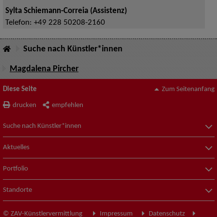
Sylta Schiemann-Correia (Assistenz)
Telefon:
+49 228 50208-2160
Suche nach Künstler*innen
Magdalena Pircher
Diese Seite
Zum Seitenanfang
drucken
empfehlen
Suche nach Künstler*innen
Aktuelles
Portfolio
Standorte
© ZAV-Künstlervermittlung
Impressum
Datenschutz