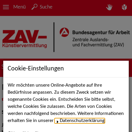
Menü
Suche
Suche nach Künstler*innen
Cookie-Einstellungen
Wir möchten unsere Online-Angebote auf Ihre
Magdalena Pircher
Bedürfnisse anpassen. Zu diesem Zweck setzen wir
sogenannte Cookies ein. Entscheiden Sie bitte selbst,
in
Meine Merkliste
legen
als PDF speichern
welche Cookies Sie zulassen. Die Arten von Cookies
Schauspiel:
Bühne, Film und TV
werden nachfolgend beschrieben. Weitere Informationen
erhalten Sie in unserer
Datenschutzerklärung
.
Jahrgang:
1990