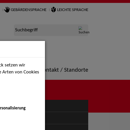
GEBÄRDENSPRACHE
LEICHTE SPRACHE
Suchbegriff
k setzen wir
ne
Portfolio
Kontakt / Standorte
ie Arten von Cookies
NÜ
rsonalisierung
uspiel - Bühne