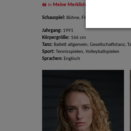
in
Meine Merkliste
legen
Schauspiel:
Bühne, Film und TV
Jahrgang:
1991
Körpergröße:
166 cm
Tanz:
Ballett allgemein, Gesellschaftstanz, T
Sport:
Tennisspielen, Volleyballspielen
Sprachen:
Englisch