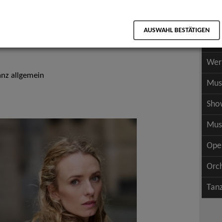
Scha
als PDF speichern
Scha
AUSWAHL BESTÄTIGEN
Wer
Wer
anz allgemein
Mus
Sho
Mus
Ope
Orc
Tan