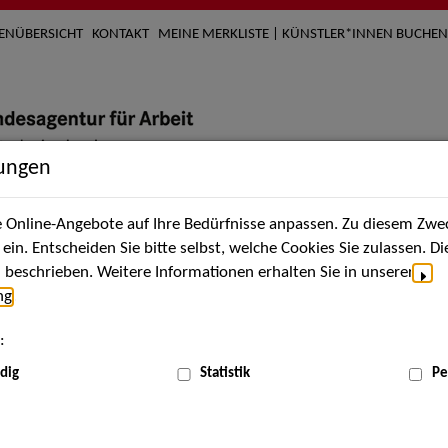
TENÜBERSICHT
KONTAKT
MEINE MERKLISTE | KÜNSTLER*INNEN BUCHEN
lungen
Online-Angebote auf Ihre Bedürfnisse anpassen. Zu diesem Zwec
nach Künstler*innen
Über uns
Aktuelles
Termi
in. Entscheiden Sie bitte selbst, welche Cookies Sie zulassen. D
beschrieben. Weitere Informationen erhalten Sie in unserer
ng
.
nnen
:
ME
dig
Statistik
Pe
Scha