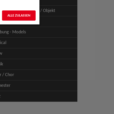
uspiel - Film / TV
uspiel - Figur / Puppe / Objekt
ALLE ZULASSEN
bung - Talents
bung - Models
ical
w
ik
r / Chor
hester
z