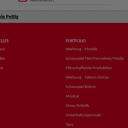
Abonnieren
le Pettig
LLES
PORTFOLIO
uns
Werbung - Models
les
Schauspiel Film/Fernsehen/Media
ne
Filmschaffende Produktion
Werbung - Talents/Extras
Schauspiel Bühne
Musical
Show/Artistik
Unterhaltungsmusik
Tanz