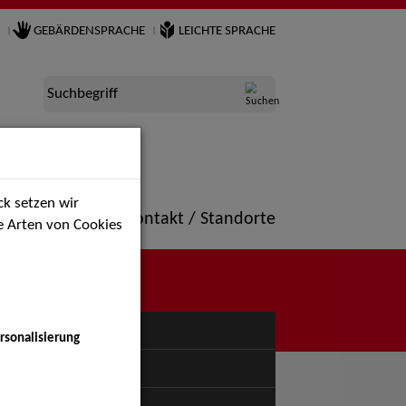
GEBÄRDENSPRACHE
LEICHTE SPRACHE
Suchbegriff
k setzen wir
ne
Portfolio
Kontakt / Standorte
ie Arten von Cookies
NÜ
rsonalisierung
uspiel - Bühne