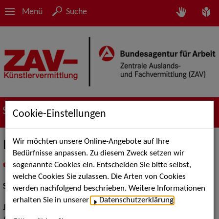
Menü
Suche
Suche nach Künstler*innen
Cookie-Einstellungen
Wir möchten unsere Online-Angebote auf Ihre
Lucy Jo Petermann
Bedürfnisse anpassen. Zu diesem Zweck setzen wir
sogenannte Cookies ein. Entscheiden Sie bitte selbst,
in
Meine Merkliste
legen
als PDF speichern
welche Cookies Sie zulassen. Die Arten von Cookies
Schauspiel:
Film und TV, Bühne
werden nachfolgend beschrieben. Weitere Informationen
erhalten Sie in unserer
Datenschutzerklärung
.
Jahrgang:
1998