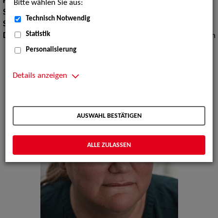
Körpergröße:
168 cm
Bitte wählen Sie aus:
Stimmlage:
Sopran
Technisch Notwendig
Sprachen:
Englisch, Schwedisch
Statistik
Dialekte:
Norddeutsch, Plattdeutsch, Ruhrdeutsch, Schwäbisch
Personalisierung
Details anzeigen
AUSWAHL BESTÄTIGEN
ALLE ZULASSEN