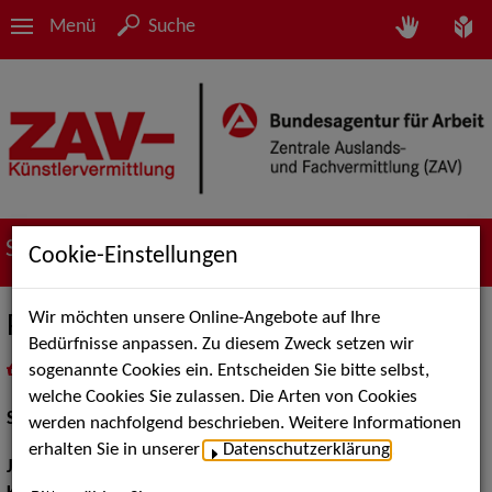
Menü
Suche
Suche nach Künstler*innen
Cookie-Einstellungen
Wir möchten unsere Online-Angebote auf Ihre
Pegan van Pelt
Bedürfnisse anpassen. Zu diesem Zweck setzen wir
sogenannte Cookies ein. Entscheiden Sie bitte selbst,
in
Meine Merkliste
legen
als PDF speichern
welche Cookies Sie zulassen. Die Arten von Cookies
Schauspiel:
Bühne, Film und TV
werden nachfolgend beschrieben. Weitere Informationen
erhalten Sie in unserer
Datenschutzerklärung
.
Jahrgang:
1974