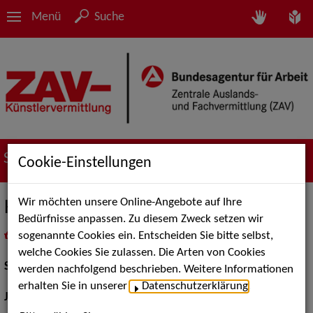
Menü
Suche
Suche nach Künstler*innen
Cookie-Einstellungen
Wir möchten unsere Online-Angebote auf Ihre
Hannah von Peinen
Bedürfnisse anpassen. Zu diesem Zweck setzen wir
sogenannte Cookies ein. Entscheiden Sie bitte selbst,
in
Meine Merkliste
legen
als PDF speichern
welche Cookies Sie zulassen. Die Arten von Cookies
Schauspiel:
Bühne
werden nachfolgend beschrieben. Weitere Informationen
erhalten Sie in unserer
Datenschutzerklärung
.
Jahrgang:
1976