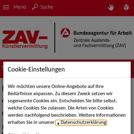
Menü
Suche
Suche nach Künstler*innen
Cookie-Einstellungen
Wir möchten unsere Online-Angebote auf Ihre
Nicole Paul
Bedürfnisse anpassen. Zu diesem Zweck setzen wir
sogenannte Cookies ein. Entscheiden Sie bitte selbst,
in
Meine Merkliste
legen
als PDF speichern
welche Cookies Sie zulassen. Die Arten von Cookies
Schauspiel:
Bühne, Film und TV
werden nachfolgend beschrieben. Weitere Informationen
erhalten Sie in unserer
Datenschutzerklärung
.
Jahrgang:
1972