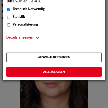
Körpergröße:
162 cm
Bitte wählen Sie aus:
Tanz:
Gesellschaftstanz, Tanz allgemein, Salsa
Technisch Notwendig
Sport:
Aikido, Judo, Skilaufen
Statistik
Sprachen:
Englisch, Französisch, Italienisch, Spanisch
Personalisierung
Details anzeigen
AUSWAHL BESTÄTIGEN
ALLE ZULASSEN