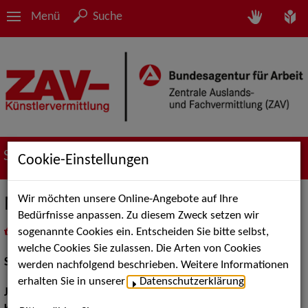
Menü
Suche
Suche nach Künstler*innen
Cookie-Einstellungen
Wir möchten unsere Online-Angebote auf Ihre
Marylin Pardo
Bedürfnisse anpassen. Zu diesem Zweck setzen wir
sogenannte Cookies ein. Entscheiden Sie bitte selbst,
in
Meine Merkliste
legen
als PDF speichern
welche Cookies Sie zulassen. Die Arten von Cookies
Schauspiel:
Film und TV
werden nachfolgend beschrieben. Weitere Informationen
erhalten Sie in unserer
Datenschutzerklärung
.
Jahrgang:
1988