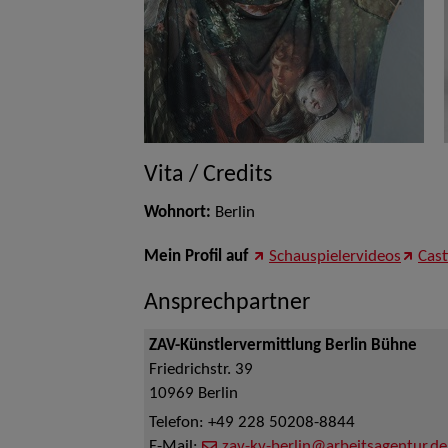
Vita / Credits
Wohnort:
Berlin
Mein Profil auf
Schauspielervideos
Cas
Ansprechpartner
ZAV-Künstlervermittlung Berlin Bühne
Friedrichstr. 39
10969
Berlin
Telefon:
+49 228 50208-8844
E-Mail:
zav-kv-berlin@arbeitsagentur.de