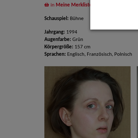
in
Meine Merkliste
legen
Schauspiel:
Bühne
Jahrgang:
1994
Augenfarbe:
Grün
Körpergröße:
157 cm
Sprachen:
Englisch, Französisch, Polnisch