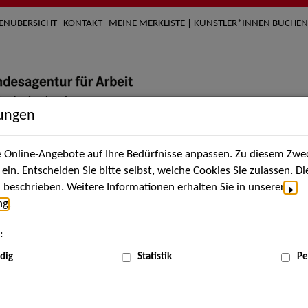
TENÜBERSICHT
KONTAKT
MEINE MERKLISTE | KÜNSTLER*INNEN BUCHEN
lungen
Online-Angebote auf Ihre Bedürfnisse anpassen. Zu diesem Zwec
nach Künstler*innen
Über uns
Aktuelles
Termi
in. Entscheiden Sie bitte selbst, welche Cookies Sie zulassen. D
beschrieben. Weitere Informationen erhalten Sie in unserer
ng
.
nnen
:
ME
dig
Statistik
Pe
Scha