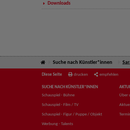
Downloads
Suche nach Künstler*innen
Sar
Diese Seite
drucken
empfehlen
SUCHE NACH KÜNSTLER*INNEN
AKTUE
Schauspiel - Bühne
Über 
Schauspiel - Film / TV
Aktuel
Schauspiel - Figur / Puppe / Objekt
Termi
Werbung - Talents