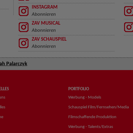
INSTAGRAM
Abonnieren
ZAV MUSICAL
Abonnieren
ZAV SCHAUSPIEL
Abonnieren
ah Palarczyk
LLES
PORTFOLIO
uns
Werbung - Models
les
Schauspiel Film/Fernsehen/Media
ne
Filmschaffende Produktion
Werbung - Talents/Extras