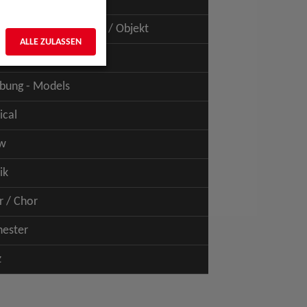
uspiel - Film / TV
uspiel - Figur / Puppe / Objekt
ALLE ZULASSEN
bung - Talents
bung - Models
ical
w
ik
r / Chor
hester
z