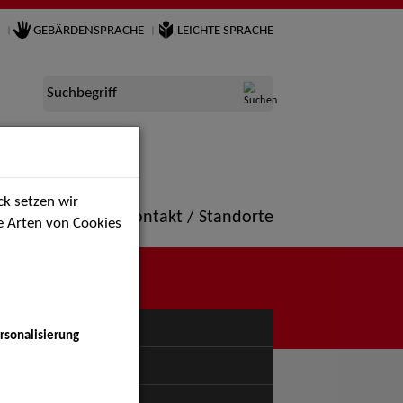
GEBÄRDENSPRACHE
LEICHTE SPRACHE
Suchbegriff
k setzen wir
ne
Portfolio
Kontakt / Standorte
ie Arten von Cookies
NÜ
rsonalisierung
uspiel - Bühne