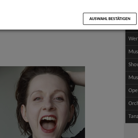
Scha
als PDF speichern
Scha
AUSWAHL BESTÄTIGEN
Wer
Wer
Mus
Sho
Mus
Ope
Orc
Tan