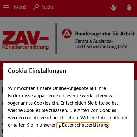
Menü
Suche
Suche nach Künstler*innen
Cookie-Einstellungen
Wir möchten unsere Online-Angebote auf Ihre
Philippa Otto
Bedürfnisse anpassen. Zu diesem Zweck setzen wir
sogenannte Cookies ein. Entscheiden Sie bitte selbst,
in
Meine Merkliste
legen
als PDF speichern
welche Cookies Sie zulassen. Die Arten von Cookies
Jahrgang:
1999
werden nachfolgend beschrieben. Weitere Informationen
Augenfarbe:
blau
erhalten Sie in unserer
Datenschutzerklärung
.
Körpergröße:
175 cm