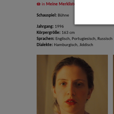
in
Meine Merkliste
legen
Schauspiel:
Bühne
Jahrgang:
1996
Körpergröße:
163 cm
Sprachen:
Englisch, Portugiesisch, Russisch
Dialekte:
Hamburgisch, Jiddisch