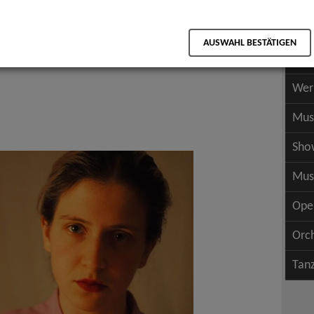
Scha
als PDF speichern
Scha
AUSWAHL BESTÄTIGEN
Wer
Wer
Mus
Sho
Mus
Ope
Orc
Tan