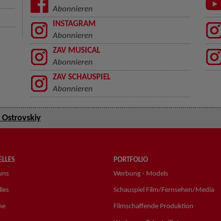
Abonnieren
INSTAGRAM
Abonnieren
ZAV MUSICAL
Abonnieren
ZAV SCHAUSPIEL
Abonnieren
 Ostrovskiy
LLES
PORTFOLIO
uns
Werbung - Models
les
Schauspiel Film/Fernsehen/Media
ne
Filmschaffende Produktion