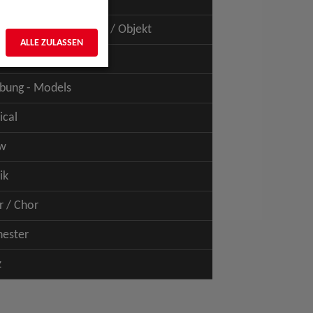
uspiel - Film / TV
uspiel - Figur / Puppe / Objekt
ALLE ZULASSEN
bung - Talents
bung - Models
ical
w
ik
r / Chor
hester
z