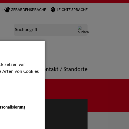
GEBÄRDENSPRACHE
LEICHTE SPRACHE
Suchbegriff
k setzen wir
ne
Portfolio
Kontakt / Standorte
ie Arten von Cookies
NÜ
rsonalisierung
uspiel - Bühne