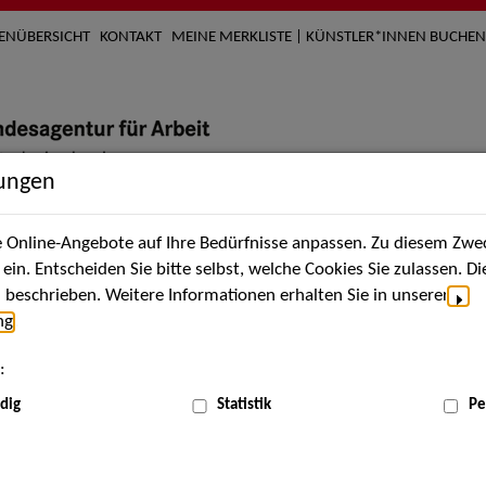
TENÜBERSICHT
KONTAKT
MEINE MERKLISTE | KÜNSTLER*INNEN BUCHEN
lungen
Online-Angebote auf Ihre Bedürfnisse anpassen. Zu diesem Zwec
nach Künstler*innen
Über uns
Aktuelles
Termi
in. Entscheiden Sie bitte selbst, welche Cookies Sie zulassen. D
beschrieben. Weitere Informationen erhalten Sie in unserer
ng
.
nnen
:
ME
dig
Statistik
Pe
Scha