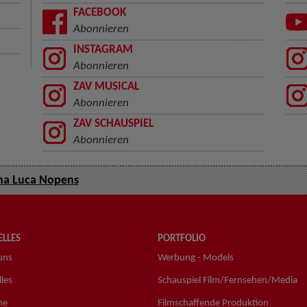
FACEBOOK
Abonnieren
INSTAGRAM
Abonnieren
ZAV MUSICAL
Abonnieren
ZAV SCHAUSPIEL
Abonnieren
a Luca Nopens
LLES
PORTFOLIO
uns
Werbung - Models
les
Schauspiel Film/Fernsehen/Media
ne
Filmschaffende Produktion