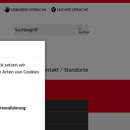
GEBÄRDENSPRACHE
LEICHTE SPRACHE
Suchbegriff
k setzen wir
ne
Portfolio
Kontakt / Standorte
ie Arten von Cookies
NÜ
rsonalisierung
uspiel - Bühne