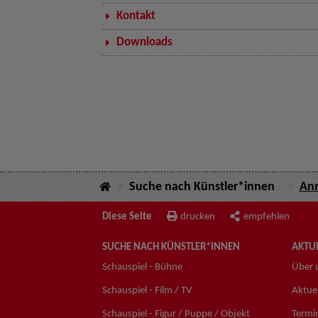
Kontakt
Downloads
Suche nach Künstler*innen
Ann
Diese Seite
drucken
empfehlen
SUCHE NACH KÜNSTLER*INNEN
AKTUE
Schauspiel - Bühne
Über 
Schauspiel - Film / TV
Aktuel
Schauspiel - Figur / Puppe / Objekt
Termi