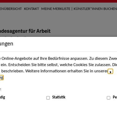
TENÜBERSICHT
KONTAKT
MEINE MERKLISTE | KÜNSTLER*INNEN BUCHEN
lungen
Online-Angebote auf Ihre Bedürfnisse anpassen. Zu diesem Zwec
nach Künstler*innen
Über uns
Aktuelles
Termi
in. Entscheiden Sie bitte selbst, welche Cookies Sie zulassen. D
beschrieben. Weitere Informationen erhalten Sie in unserer
ng
.
nnen
:
ME
dig
Statistik
Pe
Scha