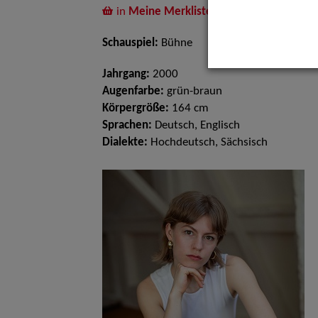
in
Meine Merkliste
legen
Schauspiel:
Bühne
Jahrgang:
2000
Augenfarbe:
grün-braun
Körpergröße:
164 cm
Sprachen:
Deutsch, Englisch
Dialekte:
Hochdeutsch, Sächsisch