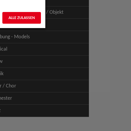
uspiel - Film / TV
uspiel - Figur / Puppe / Objekt
ALLE ZULASSEN
bung - Talents
bung - Models
ical
w
ik
r / Chor
hester
z