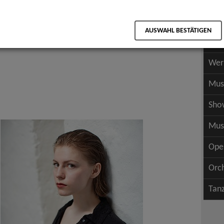
Scha
als PDF speichern
Scha
AUSWAHL BESTÄTIGEN
Wer
Wer
Mus
Sho
Mus
Ope
Orc
Tan