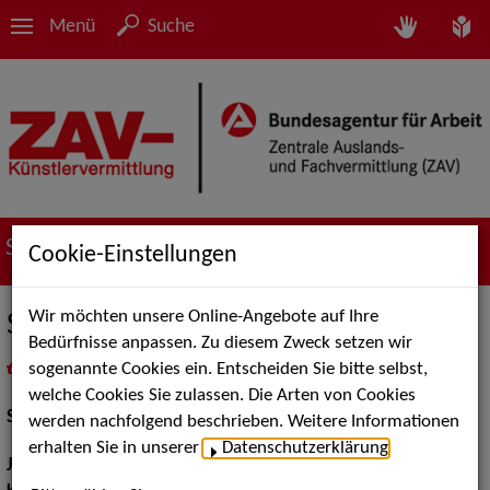
Menü
Suche
Suche nach Künstler*innen
Cookie-Einstellungen
Wir möchten unsere Online-Angebote auf Ihre
Seide Noffke
Bedürfnisse anpassen. Zu diesem Zweck setzen wir
sogenannte Cookies ein. Entscheiden Sie bitte selbst,
in
Meine Merkliste
legen
als PDF speichern
welche Cookies Sie zulassen. Die Arten von Cookies
Schauspiel:
Bühne
werden nachfolgend beschrieben. Weitere Informationen
erhalten Sie in unserer
Datenschutzerklärung
.
Jahrgang:
2000