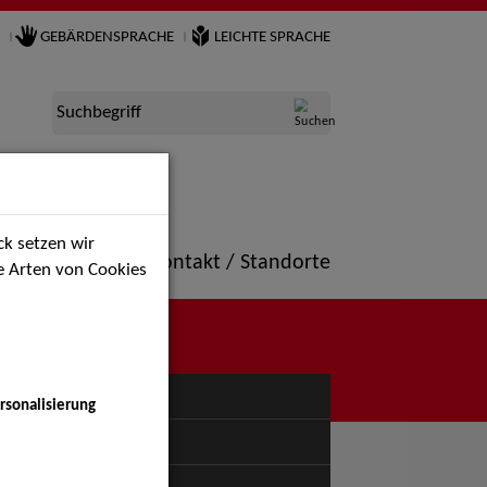
GEBÄRDENSPRACHE
LEICHTE SPRACHE
Suchbegriff
k setzen wir
ne
Portfolio
Kontakt / Standorte
ie Arten von Cookies
NÜ
rsonalisierung
uspiel - Bühne