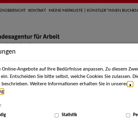
TENÜBERSICHT
KONTAKT
MEINE MERKLISTE | KÜNSTLER*INNEN BUCHEN
lungen
Online-Angebote auf Ihre Bedürfnisse anpassen. Zu diesem Zwec
nach Künstler*innen
Über uns
Aktuelles
Termi
in. Entscheiden Sie bitte selbst, welche Cookies Sie zulassen. D
beschrieben. Weitere Informationen erhalten Sie in unserer
ng
.
nnen
:
ME
dig
Statistik
Pe
Scha