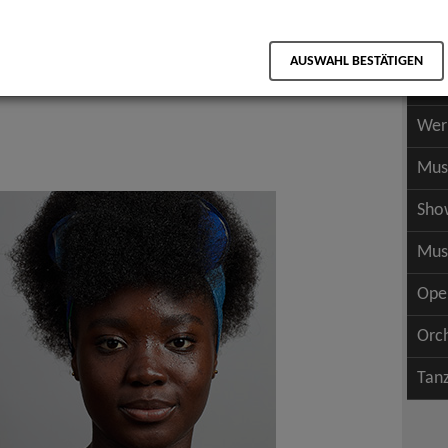
Scha
als PDF speichern
Scha
AUSWAHL BESTÄTIGEN
Wer
Wer
Mus
Sho
Mus
Ope
Orc
Tan