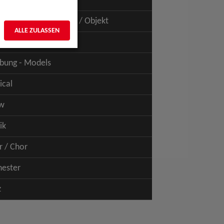
uspiel - Film / TV
uspiel - Figur / Puppe / Objekt
ALLE ZULASSEN
bung - Talents
bung - Models
ical
w
ik
r / Chor
hester
z