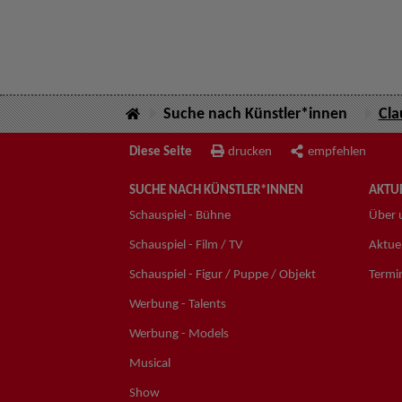
Suche nach Künstler*innen
Cla
Diese Seite
drucken
empfehlen
SUCHE NACH KÜNSTLER*INNEN
AKTUE
Schauspiel - Bühne
Über 
Schauspiel - Film / TV
Aktuel
Schauspiel - Figur / Puppe / Objekt
Termi
Werbung - Talents
Werbung - Models
Musical
Show