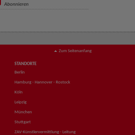
Abonnieren
Zum Seitenanfang
STANDORTE
Berlin
Hamburg - Hannover - Rostock
Köln
Leipzig
München
Stuttgart
ZAV-Künstlervermittlung - Leitung