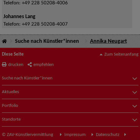
Telefon:
+49 228 50208-4006
Johannes Lang
Telefon:
+49 228 50208-4007
Suche nach Künstler*innen
Annika Neugart
Diese Seite
Zum Seitenanfang
drucken
empfehlen
Suche nach Künstler*innen
Aktuelles
Portfolio
Standorte
© ZAV-Künstlervermittlung
Impressum
Datenschutz