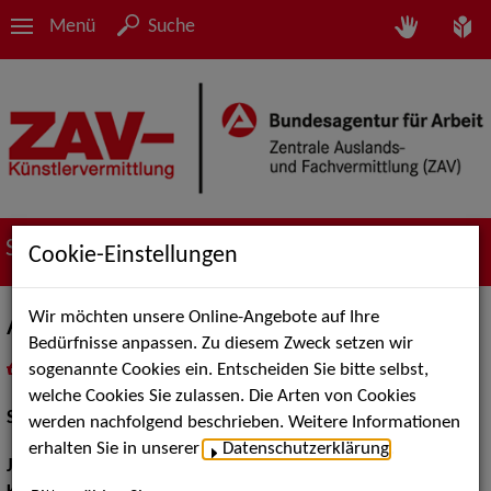
Menü
Suche
Suche nach Künstler*innen
Cookie-Einstellungen
Wir möchten unsere Online-Angebote auf Ihre
Annika Neugart
Bedürfnisse anpassen. Zu diesem Zweck setzen wir
sogenannte Cookies ein. Entscheiden Sie bitte selbst,
in
Meine Merkliste
legen
als PDF speichern
welche Cookies Sie zulassen. Die Arten von Cookies
Schauspiel:
Bühne
werden nachfolgend beschrieben. Weitere Informationen
erhalten Sie in unserer
Datenschutzerklärung
.
Jahrgang:
2001