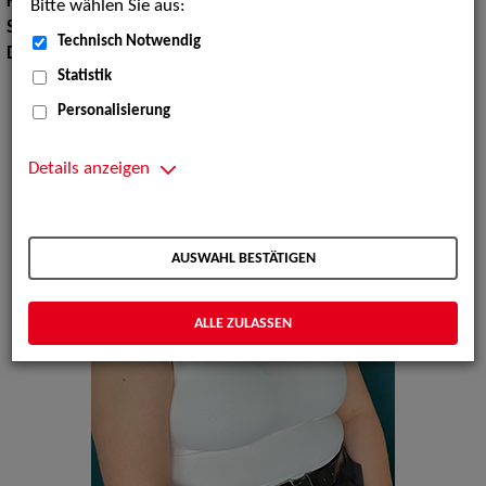
Körpergröße:
175 cm
Bitte wählen Sie aus:
Sprachen:
Englisch, Französisch
Technisch Notwendig
Dialekte:
Badisch
Statistik
Personalisierung
Details anzeigen
AUSWAHL BESTÄTIGEN
ALLE ZULASSEN