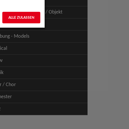
uspiel - Film / TV
uspiel - Figur / Puppe / Objekt
ALLE ZULASSEN
bung - Talents
bung - Models
ical
w
ik
r / Chor
hester
z