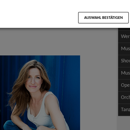
Scha
als PDF speichern
Scha
AUSWAHL BESTÄTIGEN
Wer
Wer
Mus
Sho
Mus
Ope
Orc
Tan