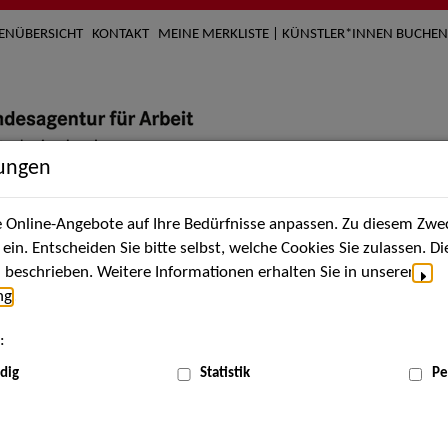
TENÜBERSICHT
KONTAKT
MEINE MERKLISTE | KÜNSTLER*INNEN BUCHEN
lungen
Online-Angebote auf Ihre Bedürfnisse anpassen. Zu diesem Zwec
nach Künstler*innen
Über uns
Aktuelles
Termi
in. Entscheiden Sie bitte selbst, welche Cookies Sie zulassen. D
beschrieben. Weitere Informationen erhalten Sie in unserer
ng
.
nnen
:
ME
dig
Statistik
Pe
Scha