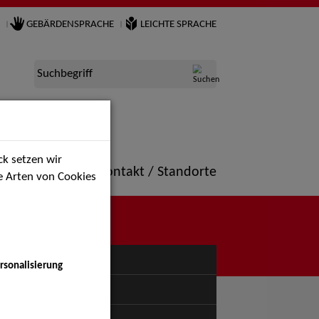
GEBÄRDENSPRACHE
LEICHTE SPRACHE
Suchbegriff
k setzen wir
ne
Portfolio
Kontakt / Standorte
ie Arten von Cookies
NÜ
rsonalisierung
uspiel - Bühne