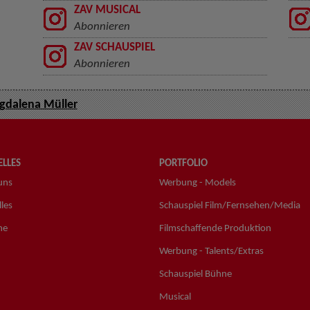
ZAV MUSICAL
Abonnieren
ZAV SCHAUSPIEL
Abonnieren
dalena Müller
LLES
PORTFOLIO
uns
Werbung - Models
les
Schauspiel Film/Fernsehen/Media
ne
Filmschaffende Produktion
Werbung - Talents/Extras
Schauspiel Bühne
Musical