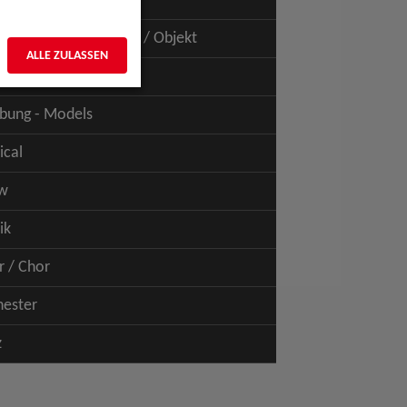
uspiel - Film / TV
uspiel - Figur / Puppe / Objekt
ALLE ZULASSEN
bung - Talents
bung - Models
ical
w
ik
r / Chor
hester
z