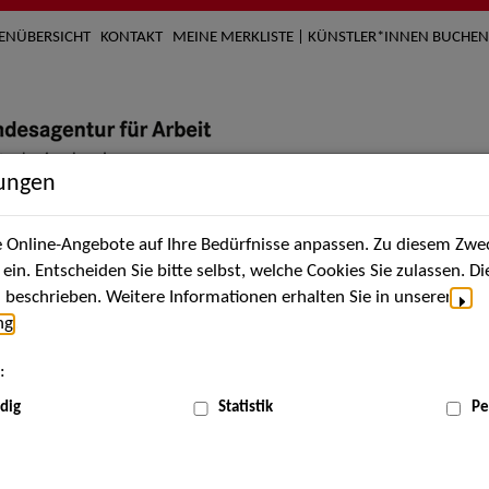
TENÜBERSICHT
KONTAKT
MEINE MERKLISTE | KÜNSTLER*INNEN BUCHEN
lungen
Online-Angebote auf Ihre Bedürfnisse anpassen. Zu diesem Zwec
nach Künstler*innen
Über uns
Aktuelles
Termi
in. Entscheiden Sie bitte selbst, welche Cookies Sie zulassen. D
beschrieben. Weitere Informationen erhalten Sie in unserer
ng
.
nnen
:
ME
dig
Statistik
Pe
Scha