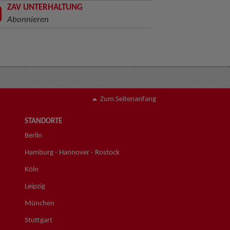
ZAV UNTERHALTUNG
Abonnieren
Zum Seitenanfang
STANDORTE
Berlin
Hamburg - Hannover - Rostock
Köln
Leipzig
München
Stuttgart