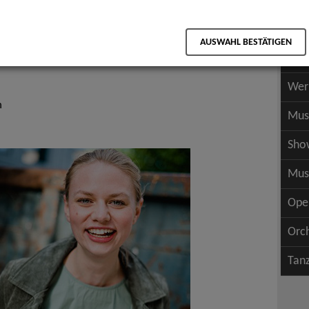
Scha
als PDF speichern
Scha
AUSWAHL BESTÄTIGEN
Wer
Wer
h
Mus
Sho
Mus
Ope
Orc
Tan