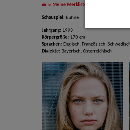
in
Meine Merkliste
legen
Schauspiel:
Bühne
Jahrgang:
1993
Körpergröße:
170 cm
Sprachen:
Englisch, Französisch, Schwedisc
Dialekte:
Bayerisch, Österreichisch