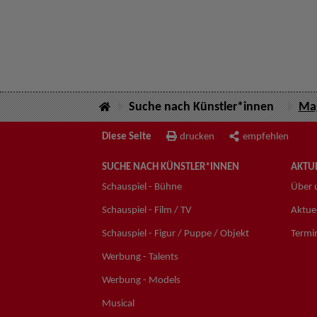
Suche nach Künstler*innen
Mag
Diese Seite
drucken
empfehlen
SUCHE NACH KÜNSTLER*INNEN
AKTUE
Schauspiel - Bühne
Über 
Schauspiel - Film / TV
Aktuel
Schauspiel - Figur / Puppe / Objekt
Termi
Werbung - Talents
Werbung - Models
Musical