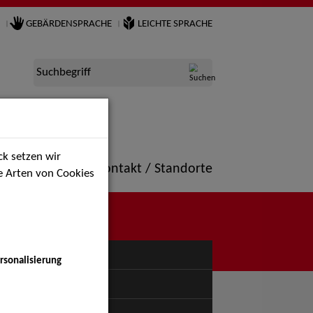
GEBÄRDENSPRACHE
LEICHTE SPRACHE
Suchbegriff
k setzen wir
ne
Portfolio
Kontakt / Standorte
ie Arten von Cookies
NÜ
rsonalisierung
uspiel - Bühne