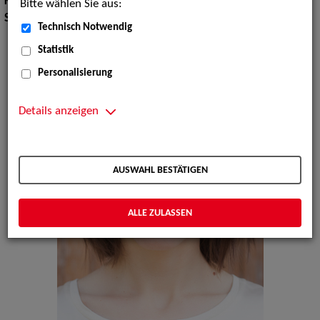
Körpergröße:
168 cm
Bitte wählen Sie aus:
Sprachen:
Ungarisch, Deutsch, Englisch, Italienisch
Technisch Notwendig
Statistik
Personalisierung
Details anzeigen
AUSWAHL BESTÄTIGEN
ALLE ZULASSEN