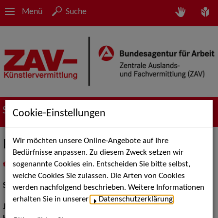
Menü
Suche
Suche nach Künstler*innen
Cookie-Einstellungen
Wir möchten unsere Online-Angebote auf Ihre
Erika Mosonyi
Bedürfnisse anpassen. Zu diesem Zweck setzen wir
sogenannte Cookies ein. Entscheiden Sie bitte selbst,
in
Meine Merkliste
legen
als PDF speichern
welche Cookies Sie zulassen. Die Arten von Cookies
Schauspiel:
Bühne
werden nachfolgend beschrieben. Weitere Informationen
erhalten Sie in unserer
Datenschutzerklärung
.
Jahrgang:
1990