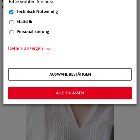
Körpergröße:
158 cm
Bitte wählen Sie aus:
Sprachen:
Ukrainisch, Russisch, Englisch, Deutsch
Technisch Notwendig
Statistik
Personalisierung
Details anzeigen
AUSWAHL BESTÄTIGEN
ALLE ZULASSEN