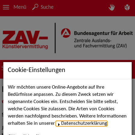
Menü
Suche
Suche nach Künstler*innen
Cookie-Einstellungen
Wir möchten unsere Online-Angebote auf Ihre
Lisa Moskalenko
Bedürfnisse anpassen. Zu diesem Zweck setzen wir
sogenannte Cookies ein. Entscheiden Sie bitte selbst,
in
Meine Merkliste
legen
als PDF speichern
welche Cookies Sie zulassen. Die Arten von Cookies
Schauspiel:
Bühne
werden nachfolgend beschrieben. Weitere Informationen
erhalten Sie in unserer
Datenschutzerklärung
.
Jahrgang:
2001