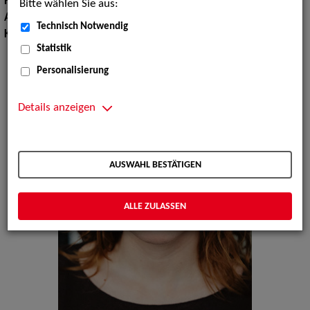
Haarfarbe:
rot
Bitte wählen Sie aus:
Augenfarbe:
blau-grau
Technisch Notwendig
Körpergröße:
162 cm
Statistik
Personalisierung
Details anzeigen
AUSWAHL BESTÄTIGEN
ALLE ZULASSEN