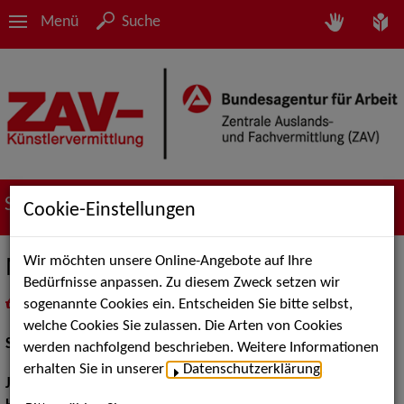
Menü
Suche
Suche nach Künstler*innen
Cookie-Einstellungen
Wir möchten unsere Online-Angebote auf Ihre
Mia Montgomery
Bedürfnisse anpassen. Zu diesem Zweck setzen wir
sogenannte Cookies ein. Entscheiden Sie bitte selbst,
in
Meine Merkliste
legen
als PDF speichern
welche Cookies Sie zulassen. Die Arten von Cookies
Schauspiel:
Bühne
werden nachfolgend beschrieben. Weitere Informationen
erhalten Sie in unserer
Datenschutzerklärung
.
Jahrgang:
2000