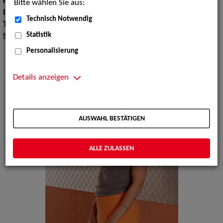
Körpergröße:
165 cm
Bitte wählen Sie aus:
Instrument:
Keyboard
Technisch Notwendig
Tanz:
Gesellschaftstanz, Tanz allgemein, Tanz modern
Statistik
Sprachen:
Englisch
Personalisierung
Details anzeigen
AUSWAHL BESTÄTIGEN
ALLE ZULASSEN