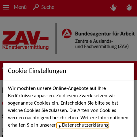
Menü
Suche
Suche nach Künstler*innen
Cookie-Einstellungen
Wir möchten unsere Online-Angebote auf Ihre
Palesa Moloto
Bedürfnisse anpassen. Zu diesem Zweck setzen wir
sogenannte Cookies ein. Entscheiden Sie bitte selbst,
in
Meine Merkliste
legen
als PDF speichern
welche Cookies Sie zulassen. Die Arten von Cookies
Schauspiel:
Bühne
werden nachfolgend beschrieben. Weitere Informationen
erhalten Sie in unserer
Datenschutzerklärung
.
Jahrgang:
1993