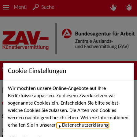
Menü
Suche
Suche nach Künstler*innen
Cookie-Einstellungen
Wir möchten unsere Online-Angebote auf Ihre
Maria Möbius
Bedürfnisse anpassen. Zu diesem Zweck setzen wir
sogenannte Cookies ein. Entscheiden Sie bitte selbst,
in
Meine Merkliste
legen
als PDF speichern
welche Cookies Sie zulassen. Die Arten von Cookies
Schauspiel:
Film und TV
werden nachfolgend beschrieben. Weitere Informationen
erhalten Sie in unserer
Datenschutzerklärung
.
Jahrgang:
1990