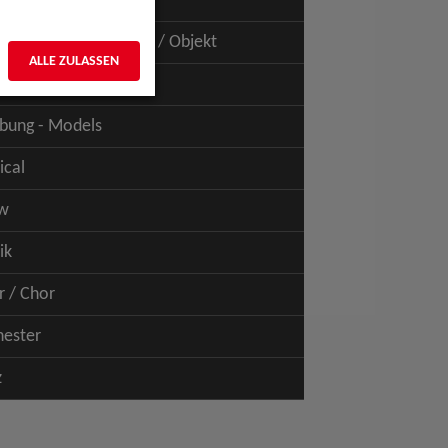
uspiel - Film / TV
uspiel - Figur / Puppe / Objekt
ALLE ZULASSEN
bung - Talents
bung - Models
ical
w
ik
r / Chor
hester
z