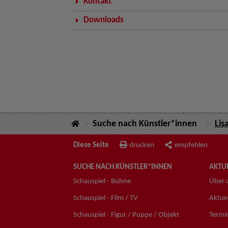
Kontakt
Downloads
Suche nach Künstler*innen
Lis
Diese Seite
drucken
empfehlen
SUCHE NACH KÜNSTLER*INNEN
AKTUE
Schauspiel - Bühne
Über 
Schauspiel - Film / TV
Aktuel
Schauspiel - Figur / Puppe / Objekt
Termi