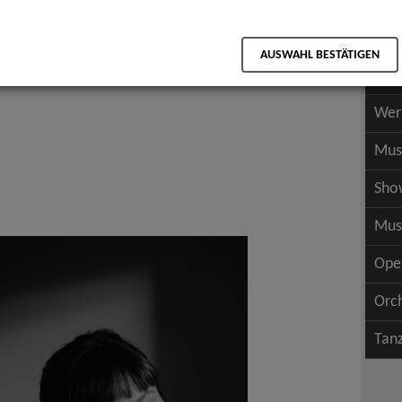
Scha
als PDF speichern
Scha
AUSWAHL BESTÄTIGEN
Wer
Wer
Mus
Sho
Mus
Ope
Orc
Tan