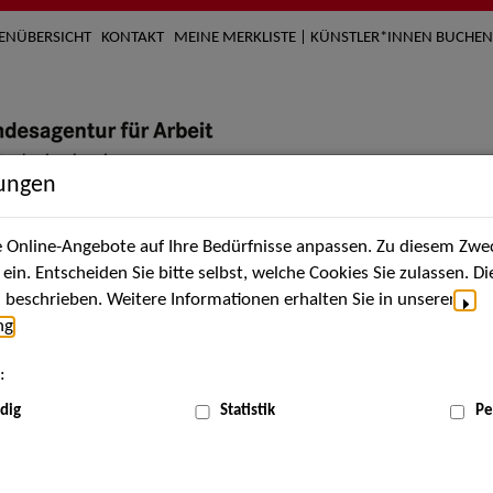
TENÜBERSICHT
KONTAKT
MEINE MERKLISTE | KÜNSTLER*INNEN BUCHEN
lungen
Online-Angebote auf Ihre Bedürfnisse anpassen. Zu diesem Zwec
nach Künstler*innen
Über uns
Aktuelles
Termi
in. Entscheiden Sie bitte selbst, welche Cookies Sie zulassen. D
beschrieben. Weitere Informationen erhalten Sie in unserer
ng
.
nnen
:
ME
dig
Statistik
Pe
Scha