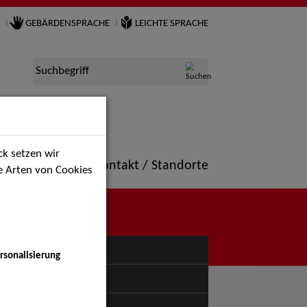
GEBÄRDENSPRACHE
LEICHTE SPRACHE
Suchbegriff
k setzen wir
ne
Portfolio
Kontakt / Standorte
ie Arten von Cookies
NÜ
rsonalisierung
uspiel - Bühne