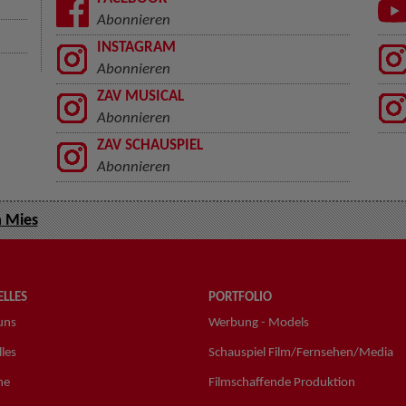
Abonnieren
INSTAGRAM
Abonnieren
ZAV MUSICAL
Abonnieren
ZAV SCHAUSPIEL
Abonnieren
a Mies
LLES
PORTFOLIO
uns
Werbung - Models
les
Schauspiel Film/Fernsehen/Media
ne
Filmschaffende Produktion