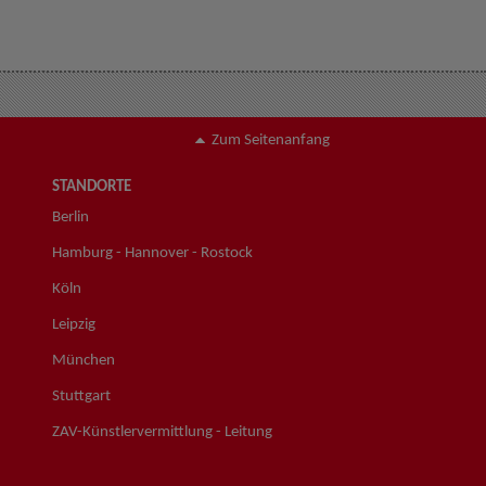
Zum Seitenanfang
STANDORTE
Berlin
Hamburg - Hannover - Rostock
Köln
Leipzig
München
Stuttgart
ZAV-Künstlervermittlung - Leitung