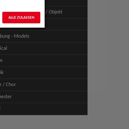
uspiel - Film / TV
uspiel - Figur / Puppe / Objekt
ALLE ZULASSEN
bung - Talents
bung - Models
ical
w
ik
r / Chor
hester
z