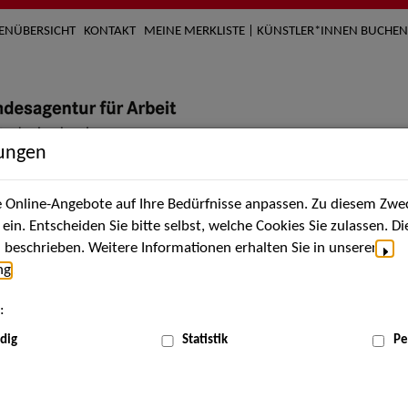
TENÜBERSICHT
KONTAKT
MEINE MERKLISTE | KÜNSTLER*INNEN BUCHEN
lungen
Online-Angebote auf Ihre Bedürfnisse anpassen. Zu diesem Zwec
nach Künstler*innen
Über uns
Aktuelles
Termi
in. Entscheiden Sie bitte selbst, welche Cookies Sie zulassen. D
beschrieben. Weitere Informationen erhalten Sie in unserer
ng
.
nnen
:
ME
dig
Statistik
Pe
Scha