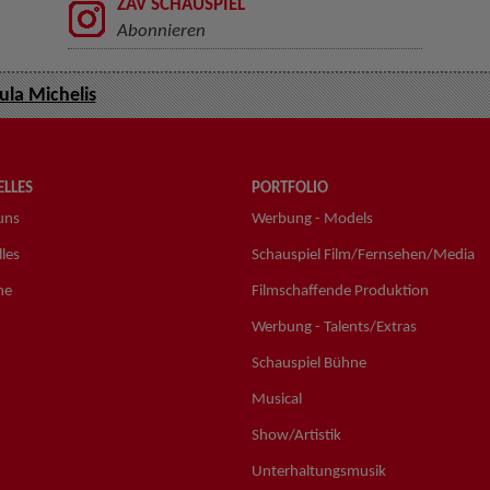
ZAV SCHAUSPIEL
Abonnieren
ula Michelis
LLES
PORTFOLIO
uns
Werbung - Models
les
Schauspiel Film/Fernsehen/Media
ne
Filmschaffende Produktion
Werbung - Talents/Extras
Schauspiel Bühne
Musical
Show/Artistik
Unterhaltungsmusik