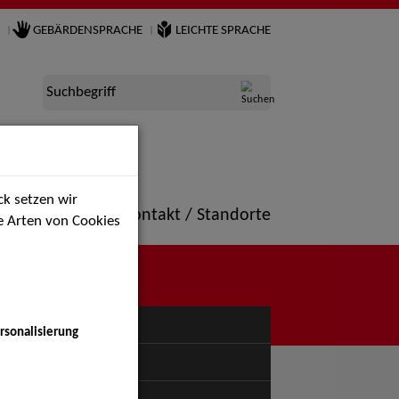
GEBÄRDENSPRACHE
LEICHTE SPRACHE
Suchbegriff
k setzen wir
ne
Portfolio
Kontakt / Standorte
ie Arten von Cookies
NÜ
rsonalisierung
uspiel - Bühne