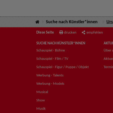
Suche nach Künstler*innen
Urs
Diese Seite
drucken
empfehlen
SUCHE NACH KÜNSTLER*INNEN
AKTUE
Schauspiel - Bühne
Über 
Schauspiel - Film / TV
Aktuel
Schauspiel - Figur / Puppe / Objekt
Termi
Werbung - Talents
Werbung - Models
Musical
Show
Musik