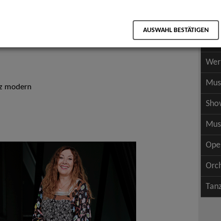
Scha
als PDF speichern
Scha
AUSWAHL BESTÄTIGEN
Wer
Wer
Mus
nz modern
Sho
Mus
Ope
Orc
Tan