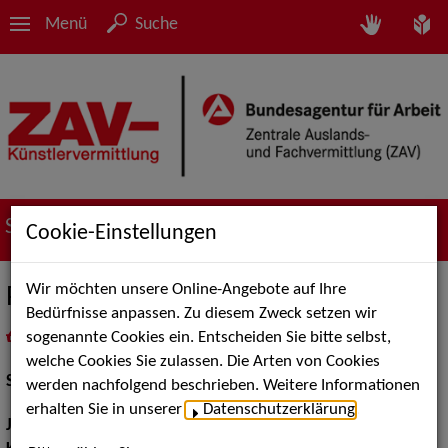
Menü
Suche
Suche nach Künstler*innen
Cookie-Einstellungen
Wir möchten unsere Online-Angebote auf Ihre
Pia Mewes
Bedürfnisse anpassen. Zu diesem Zweck setzen wir
sogenannte Cookies ein. Entscheiden Sie bitte selbst,
in
Meine Merkliste
legen
als PDF speichern
welche Cookies Sie zulassen. Die Arten von Cookies
Schauspiel:
Bühne, Film und TV
werden nachfolgend beschrieben. Weitere Informationen
erhalten Sie in unserer
Datenschutzerklärung
.
Jahrgang:
2000