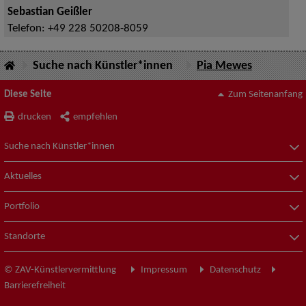
Sebastian Geißler
Telefon:
+49 228 50208-8059
Suche nach Künstler*innen
Pia Mewes
Diese Seite
Zum Seitenanfang
drucken
empfehlen
Suche nach Künstler*innen
Aktuelles
Portfolio
Standorte
© ZAV-Künstlervermittlung
Impressum
Datenschutz
Barrierefreiheit