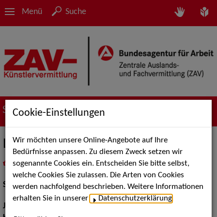
Menü
Suche
Suche nach Künstler*innen
Cookie-Einstellungen
Wir möchten unsere Online-Angebote auf Ihre
Lea Mergell
Bedürfnisse anpassen. Zu diesem Zweck setzen wir
sogenannte Cookies ein. Entscheiden Sie bitte selbst,
in
Meine Merkliste
legen
als PDF speichern
welche Cookies Sie zulassen. Die Arten von Cookies
Schauspiel:
Film und TV
werden nachfolgend beschrieben. Weitere Informationen
erhalten Sie in unserer
Datenschutzerklärung
.
Jahrgang:
1998