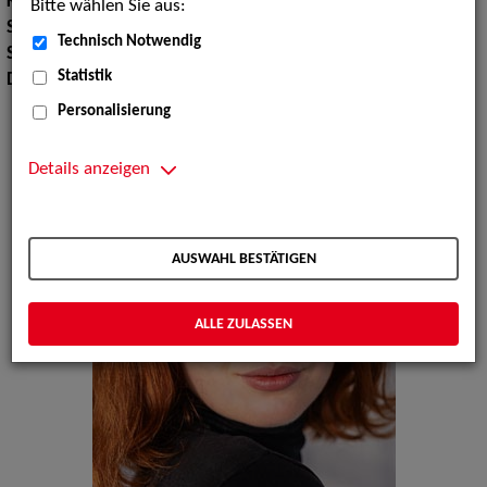
Körpergröße:
172 cm
Bitte wählen Sie aus:
Sport:
Volleyballspielen, Yoga
Technisch Notwendig
Sprachen:
Englisch
Statistik
Dialekte:
Sächsisch
Personalisierung
Details anzeigen
AUSWAHL BESTÄTIGEN
ALLE ZULASSEN