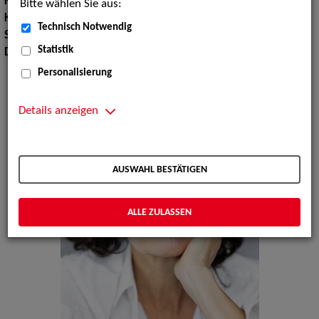
Körpergröße:
165 cm
Bitte wählen Sie aus:
Konfektionsgröße:
38
Technisch Notwendig
Sprachen:
Englisch, Französisch
Statistik
Dialekte:
Schwäbisch
Personalisierung
Details anzeigen
AUSWAHL BESTÄTIGEN
ALLE ZULASSEN