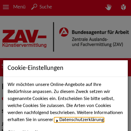
Menü
Suche
Suche nach Künstler*innen
Cookie-Einstellungen
Wir möchten unsere Online-Angebote auf Ihre
Franziska Mencz
Bedürfnisse anpassen. Zu diesem Zweck setzen wir
sogenannte Cookies ein. Entscheiden Sie bitte selbst,
in
Meine Merkliste
legen
als PDF speichern
welche Cookies Sie zulassen. Die Arten von Cookies
Schauspiel:
Bühne, Film und TV
werden nachfolgend beschrieben. Weitere Informationen
erhalten Sie in unserer
Datenschutzerklärung
.
Jahrgang:
1973