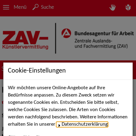
Menü
Suche
Suche nach Künstler*innen
Cookie-Einstellungen
Wir möchten unsere Online-Angebote auf Ihre
Katrin Melchior
Bedürfnisse anpassen. Zu diesem Zweck setzen wir
sogenannte Cookies ein. Entscheiden Sie bitte selbst,
in
Meine Merkliste
legen
als PDF speichern
welche Cookies Sie zulassen. Die Arten von Cookies
Schauspiel:
Film und TV
werden nachfolgend beschrieben. Weitere Informationen
erhalten Sie in unserer
Datenschutzerklärung
.
Jahrgang:
1990