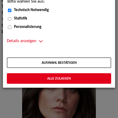
Körpergröße:
174 cm
Bitte wählen Sie aus:
Tanz:
Ballett allgemein, Jazz-Dance
Technisch Notwendig
Sport:
Schwimmen, Skilaufen, Snowboard, Volleyballspielen,
Statistik
Yoga
Sprachen:
Deutsch, Englisch
Personalisierung
Dialekte:
Berlinerisch, Kölsch, Rheinisch, Sächsisch
Details anzeigen
AUSWAHL BESTÄTIGEN
ALLE ZULASSEN